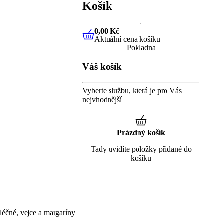
Košík
0,00 Kč
Aktuální cena košíku
0,00 Kč
Aktuální cena košíku
Pokladna
Váš košík
Vyberte službu, která je pro Vás
nejvhodnější
Prázdný košík
Tady uvidíte položky přidané do
košíku
éčné, vejce a margaríny