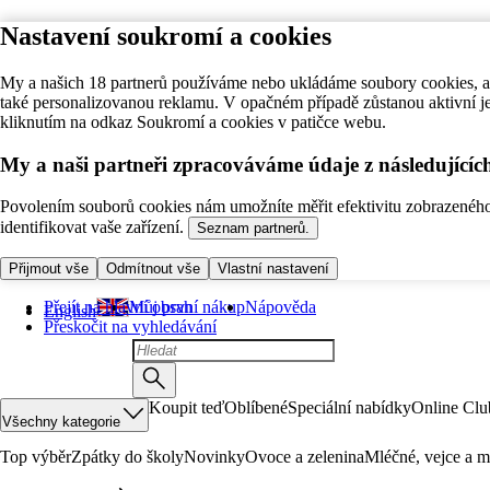
Nastavení soukromí a cookies
My a našich 18 partnerů používáme nebo ukládáme soubory cookies, ab
také personalizovanou reklamu. V opačném případě zůstanou aktivní j
kliknutím na odkaz Soukromí a cookies v patičce webu.
My a naši partneři zpracováváme údaje z následující
Povolením souborů cookies nám umožníte měřit efektivitu zobrazeného o
identifikovat vaše zařízení.
Seznam partnerů.
Přijmout vše
Odmítnout vše
Vlastní nastavení
Přejít na hlavní obsah
Můj první nákup
Nápověda
English
Přeskočit na vyhledávání
Koupit teď
Oblíbené
Speciální nabídky
Online Clu
Všechny kategorie
Top výběr
Zpátky do školy
Novinky
Ovoce a zelenina
Mléčné, vejce a m