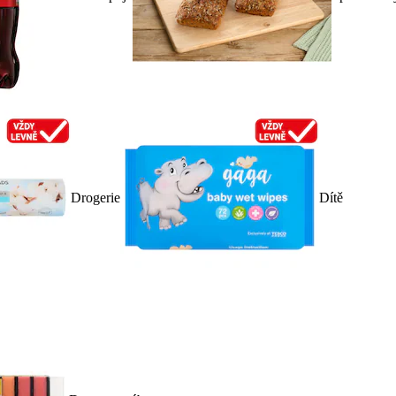
Drogerie
Dítě