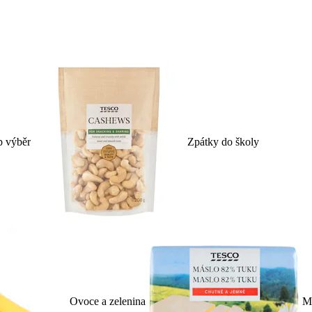
p výběr
Zpátky do školy
Ovoce a zelenina
Ml