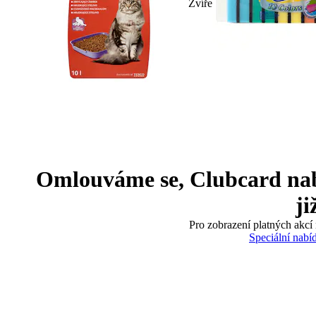
Zvíře
Omlouváme se, Clubcard nabíd
ji
Pro zobrazení platných akcí 
Speciální nabí