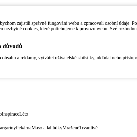
ychom zajistili správné fungování webu a zpracovali osobní údaje. P
en nezbytné cookies, které potřebujeme k provozu webu. Své rozhodnu
ch důvodů
bsahu a reklamy, vytvářet uživatelské statistiky, ukládat nebo přistup
b
Inspirace
Léto
argaríny
Pekárna
Maso a lahůdky
Mražené
Trvanlivé