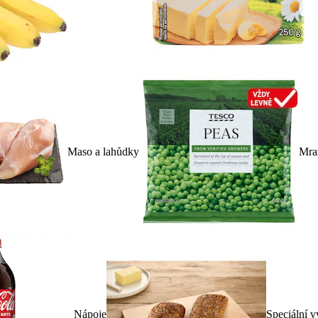
Maso a lahůdky
Mra
Nápoje
Speciální v