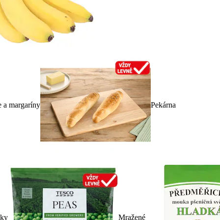
e a margaríny
Pekárna
dky
Mražené