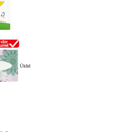
Úklid