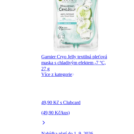
Garnier Cryo Jelly textilná pleťová
maska s chladivým efektem -7 °C,
27 g
Více z kategorie
49,90 Kč s Clubcard
(49,90 Kč/kus)
Nabídka platí do 1. 9. 2026