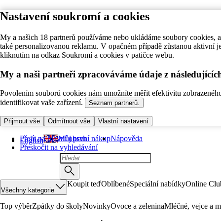
Nastavení soukromí a cookies
My a našich 18 partnerů používáme nebo ukládáme soubory cookies, ab
také personalizovanou reklamu. V opačném případě zůstanou aktivní j
kliknutím na odkaz Soukromí a cookies v patičce webu.
My a naši partneři zpracováváme údaje z následující
Povolením souborů cookies nám umožníte měřit efektivitu zobrazeného o
identifikovat vaše zařízení.
Seznam partnerů.
Přijmout vše
Odmítnout vše
Vlastní nastavení
Přejít na hlavní obsah
Můj první nákup
Nápověda
English
Přeskočit na vyhledávání
Koupit teď
Oblíbené
Speciální nabídky
Online Clu
Všechny kategorie
Top výběr
Zpátky do školy
Novinky
Ovoce a zelenina
Mléčné, vejce a m