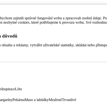
ychom zajistili správné fungování webu a zpracovali osobní údaje. P
en nezbytné cookies, které potřebujeme k provozu webu. Své rozhodnu
ch důvodů
bsahu a reklamy, vytvářet uživatelské statistiky, ukládat nebo přistup
b
Inspirace
Léto
argaríny
Pekárna
Maso a lahůdky
Mražené
Trvanlivé