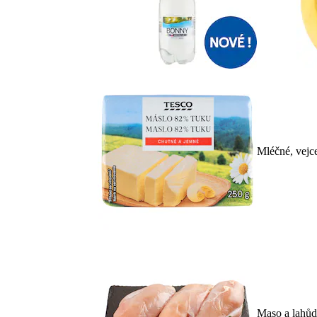
Mléčné, vejc
Maso a lahů