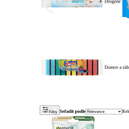
Drogerie
Domov a záb
Seřadit podle
Rel
Filtry