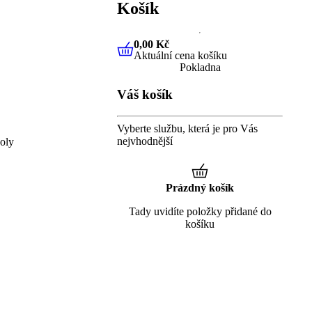
Košík
0,00 Kč
Aktuální cena košíku
0,00 Kč
Aktuální cena košíku
Pokladna
Váš košík
Vyberte službu, která je pro Vás
nejvhodnější
oly
Prázdný košík
Tady uvidíte položky přidané do
košíku