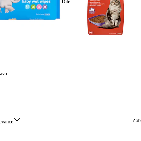
Dítě
ava
Zob
evance