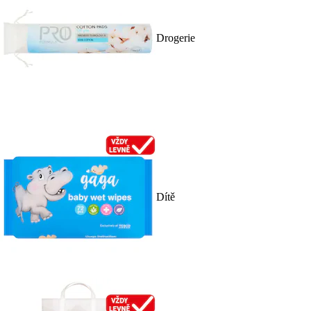
Drogerie
Dítě