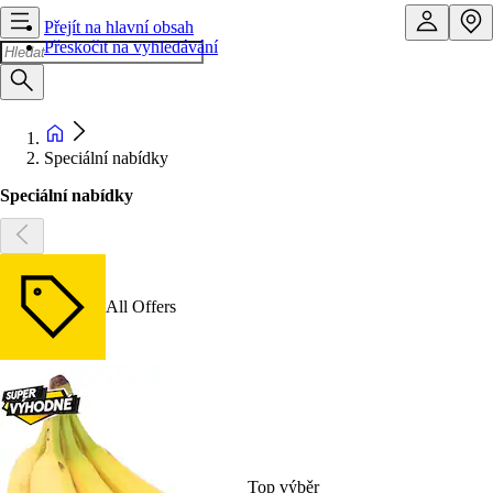
Přejít na hlavní obsah
Přeskočit na vyhledávání
Speciální nabídky
Speciální nabídky
All Offers
Top výběr