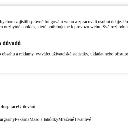
ychom zajistili správné fungování webu a zpracovali osobní údaje. P
en nezbytné cookies, které potřebujeme k provozu webu. Své rozhodnu
ch důvodů
bsahu a reklamy, vytvářet uživatelské statistiky, ukládat nebo přistup
b
Inspirace
Grilování
argaríny
Pekárna
Maso a lahůdky
Mražené
Trvanlivé