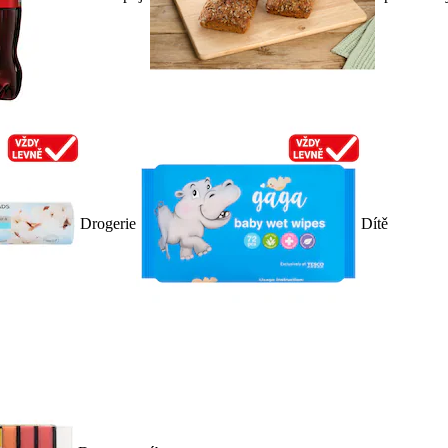
Drogerie
Dítě