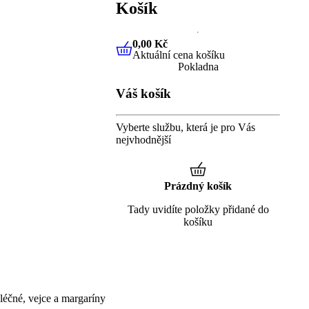
Košík
0,00 Kč
Aktuální cena košíku
0,00 Kč
Aktuální cena košíku
Pokladna
Váš košík
Vyberte službu, která je pro Vás
nejvhodnější
Prázdný košík
Tady uvidíte položky přidané do
košíku
éčné, vejce a margaríny