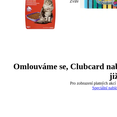
Zvíře
Omlouváme se, Clubcard nabíd
ji
Pro zobrazení platných akcí 
Speciální nabí