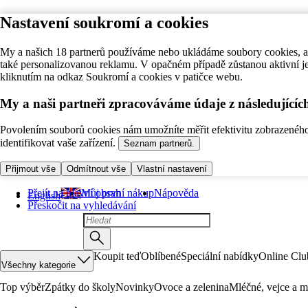
Nastavení soukromí a cookies
My a našich 18 partnerů používáme nebo ukládáme soubory cookies, ab
také personalizovanou reklamu. V opačném případě zůstanou aktivní j
kliknutím na odkaz Soukromí a cookies v patičce webu.
My a naši partneři zpracováváme údaje z následující
Povolením souborů cookies nám umožníte měřit efektivitu zobrazeného o
identifikovat vaše zařízení.
Seznam partnerů.
Přijmout vše
Odmítnout vše
Vlastní nastavení
Přejít na hlavní obsah
Můj první nákup
Nápověda
English
Přeskočit na vyhledávání
Koupit teď
Oblíbené
Speciální nabídky
Online Clu
Všechny kategorie
Top výběr
Zpátky do školy
Novinky
Ovoce a zelenina
Mléčné, vejce a m