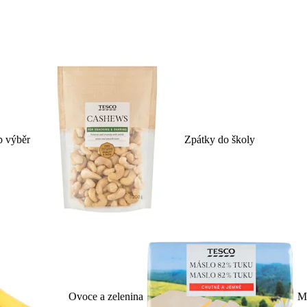
p výběr
Zpátky do školy
Ovoce a zelenina
Ml