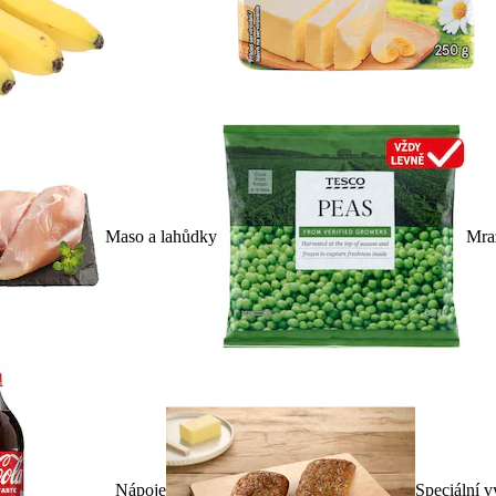
Maso a lahůdky
Mra
Nápoje
Speciální v