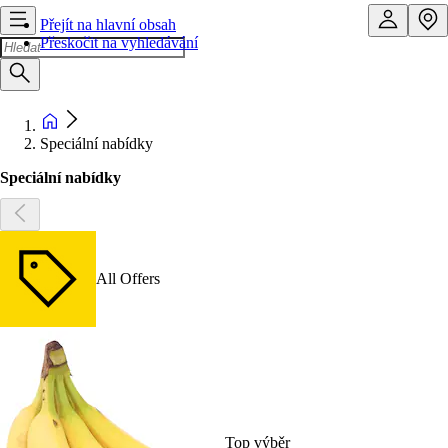
Přejít na hlavní obsah
Přeskočit na vyhledávání
Speciální nabídky
Speciální nabídky
All Offers
Top výběr