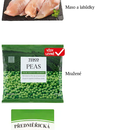
Maso a lahůdky
Mražené