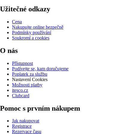
Užitečné odkazy
Cena
Nakupujte online bezpečně
Podmínky používání
Soukromí a cookies
O nás
Přístupnost
Podívejte se, kam doručujeme
Poplatek za službu
Nastavení Cookies
Možnosti platby
itesco.cz
Clubcard
Pomoc s prvním nákupem
Jak nakupovat
Registrace
Rezervace času