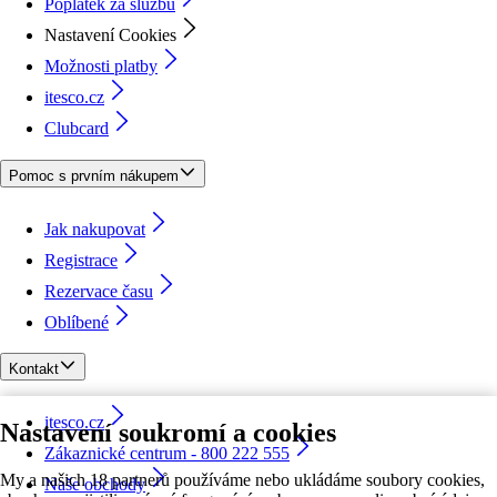
Poplatek za službu
Nastavení Cookies
Možnosti platby
itesco.cz
Clubcard
Pomoc s prvním nákupem
Jak nakupovat
Registrace
Rezervace času
Oblíbené
Kontakt
itesco.cz
Nastavení soukromí a cookies
Zákaznické centrum - 800 222 555
My a našich 18 partnerů používáme nebo ukládáme soubory cookies,
Naše obchody