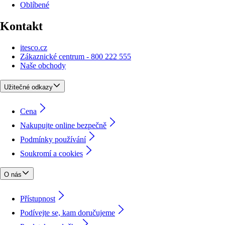
Oblíbené
Kontakt
itesco.cz
Zákaznické centrum - 800 222 555
Naše obchody
Užitečné odkazy
Cena
Nakupujte online bezpečně
Podmínky používání
Soukromí a cookies
O nás
Přístupnost
Podívejte se, kam doručujeme