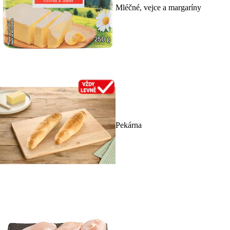
Mléčné, vejce a margaríny
Pekárna