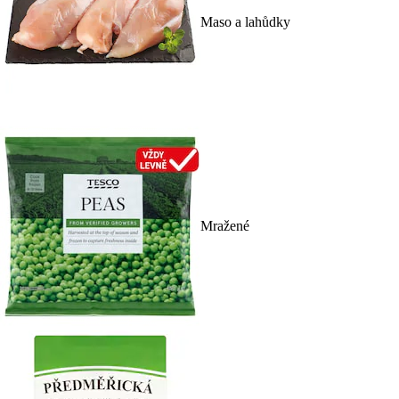
Maso a lahůdky
Mražené