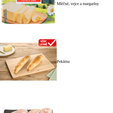
Mléčné, vejce a margaríny
Pekárna