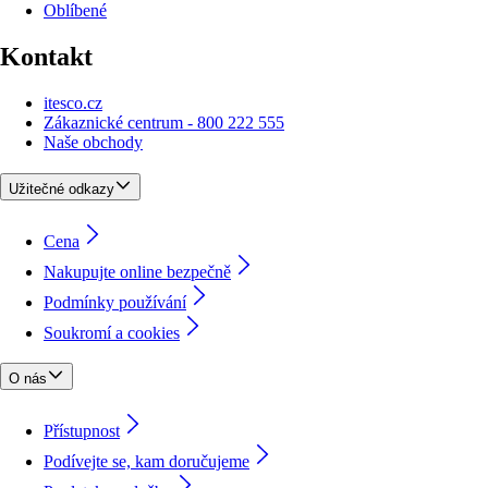
Oblíbené
Kontakt
itesco.cz
Zákaznické centrum - 800 222 555
Naše obchody
Užitečné odkazy
Cena
Nakupujte online bezpečně
Podmínky používání
Soukromí a cookies
O nás
Přístupnost
Podívejte se, kam doručujeme