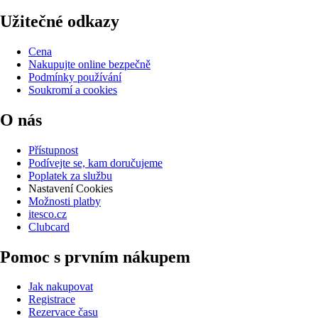
Užitečné odkazy
Cena
Nakupujte online bezpečně
Podmínky používání
Soukromí a cookies
O nás
Přístupnost
Podívejte se, kam doručujeme
Poplatek za službu
Nastavení Cookies
Možnosti platby
itesco.cz
Clubcard
Pomoc s prvním nákupem
Jak nakupovat
Registrace
Rezervace času