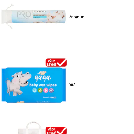
Drogerie
Dítě