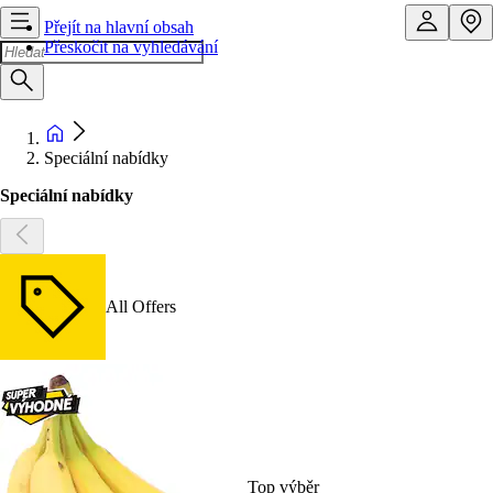
Přejít na hlavní obsah
Přeskočit na vyhledávání
Speciální nabídky
Speciální nabídky
All Offers
Top výběr