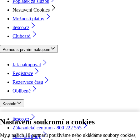
Poplatek za službu
Nastavení Cookies
Možnosti platby
itesco.cz
Clubcard
Pomoc s prvním nákupem
Jak nakupovat
Registrace
Rezervace času
Oblíbené
Kontakt
itesco.cz
Nastavení soukromí a cookies
Zákaznické centrum - 800 222 555
My a našich 18 partnerů používáme nebo ukládáme soubory cookies,
Naše obchody