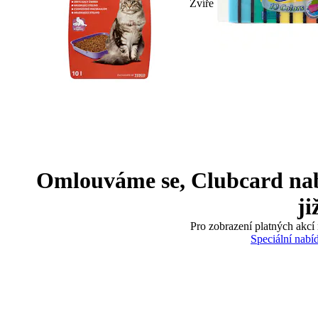
Zvíře
Omlouváme se, Clubcard nabíd
ji
Pro zobrazení platných akcí 
Speciální nabí