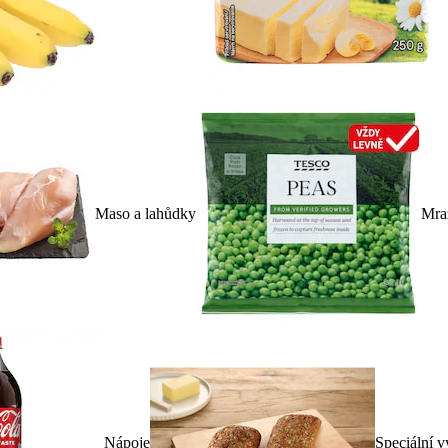
Maso a lahůdky
Mra
Nápoje
Speciální v