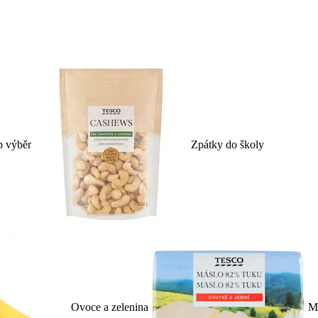
p výběr
Zpátky do školy
Ovoce a zelenina
Ml