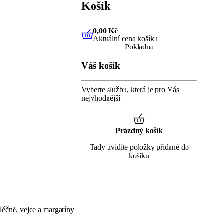
Košík
0,00 Kč
Aktuální cena košíku
0,00 Kč
Aktuální cena košíku
Pokladna
Váš košík
Vyberte službu, která je pro Vás
nejvhodnější
Prázdný košík
Tady uvidíte položky přidané do
košíku
éčné, vejce a margaríny