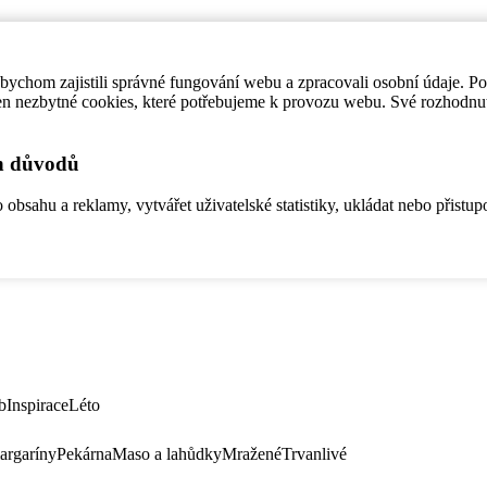
ychom zajistili správné fungování webu a zpracovali osobní údaje. P
en nezbytné cookies, které potřebujeme k provozu webu. Své rozhodnu
ch důvodů
bsahu a reklamy, vytvářet uživatelské statistiky, ukládat nebo přistup
b
Inspirace
Léto
argaríny
Pekárna
Maso a lahůdky
Mražené
Trvanlivé