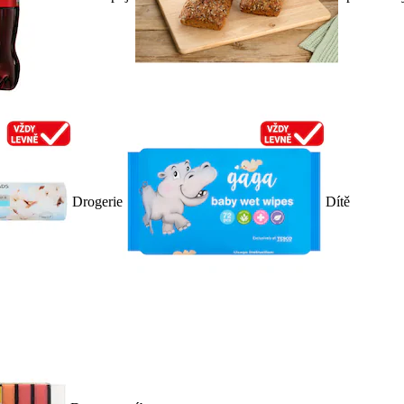
Drogerie
Dítě