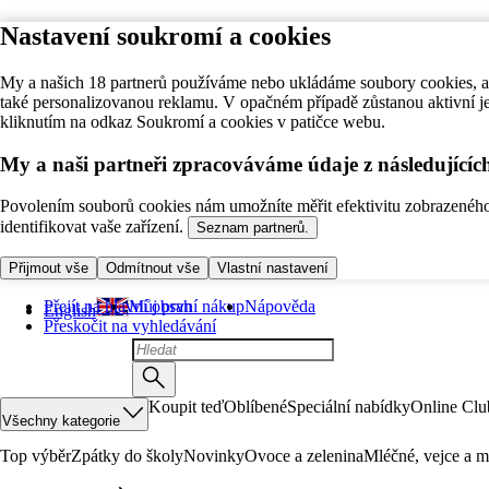
Nastavení soukromí a cookies
My a našich 18 partnerů používáme nebo ukládáme soubory cookies, ab
také personalizovanou reklamu. V opačném případě zůstanou aktivní j
kliknutím na odkaz Soukromí a cookies v patičce webu.
My a naši partneři zpracováváme údaje z následující
Povolením souborů cookies nám umožníte měřit efektivitu zobrazeného o
identifikovat vaše zařízení.
Seznam partnerů.
Přijmout vše
Odmítnout vše
Vlastní nastavení
Přejít na hlavní obsah
Můj první nákup
Nápověda
English
Přeskočit na vyhledávání
Koupit teď
Oblíbené
Speciální nabídky
Online Clu
Všechny kategorie
Top výběr
Zpátky do školy
Novinky
Ovoce a zelenina
Mléčné, vejce a m