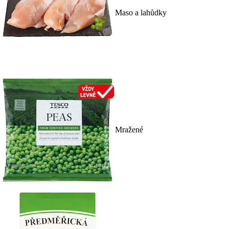
Maso a lahůdky
Mražené