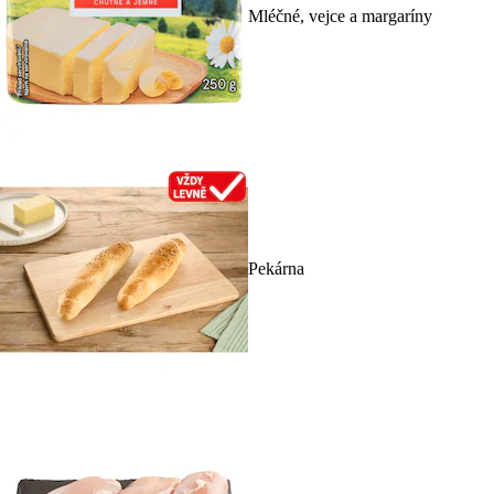
Mléčné, vejce a margaríny
Pekárna