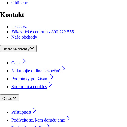
Oblíbené
Kontakt
itesco.cz
Zákaznické centrum - 800 222 555
Naše obchody
Užitečné odkazy
Cena
Nakupujte online bezpečně
Podmínky používání
Soukromí a cookies
O nás
Přístupnost
Podívejte se, kam doručujeme