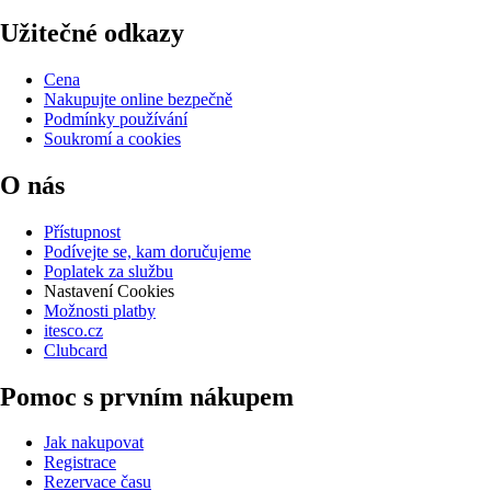
Užitečné odkazy
Cena
Nakupujte online bezpečně
Podmínky používání
Soukromí a cookies
O nás
Přístupnost
Podívejte se, kam doručujeme
Poplatek za službu
Nastavení Cookies
Možnosti platby
itesco.cz
Clubcard
Pomoc s prvním nákupem
Jak nakupovat
Registrace
Rezervace času