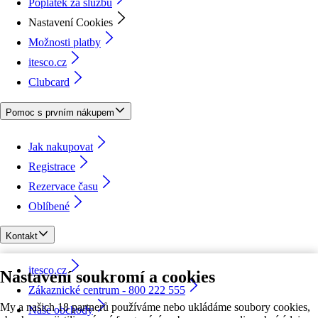
Poplatek za službu
Nastavení Cookies
Možnosti platby
itesco.cz
Clubcard
Pomoc s prvním nákupem
Jak nakupovat
Registrace
Rezervace času
Oblíbené
Kontakt
itesco.cz
Nastavení soukromí a cookies
Zákaznické centrum - 800 222 555
My a našich 18 partnerů používáme nebo ukládáme soubory cookies,
Naše obchody