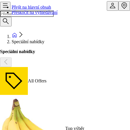
Přejít na hlavní obsah
Přeskočit na vyhledávání
Speciální nabídky
Speciální nabídky
All Offers
Top výběr