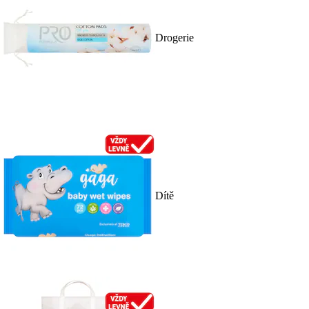
Drogerie
Dítě