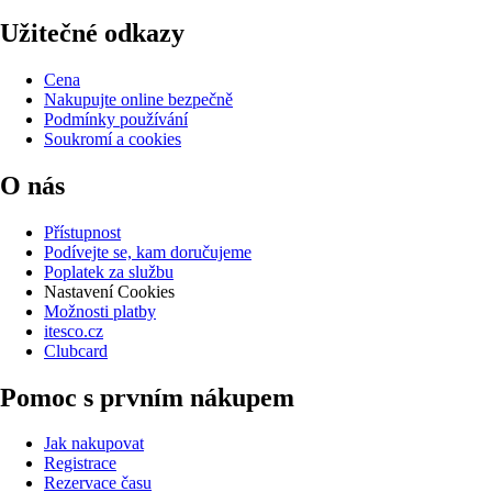
Užitečné odkazy
Cena
Nakupujte online bezpečně
Podmínky používání
Soukromí a cookies
O nás
Přístupnost
Podívejte se, kam doručujeme
Poplatek za službu
Nastavení Cookies
Možnosti platby
itesco.cz
Clubcard
Pomoc s prvním nákupem
Jak nakupovat
Registrace
Rezervace času