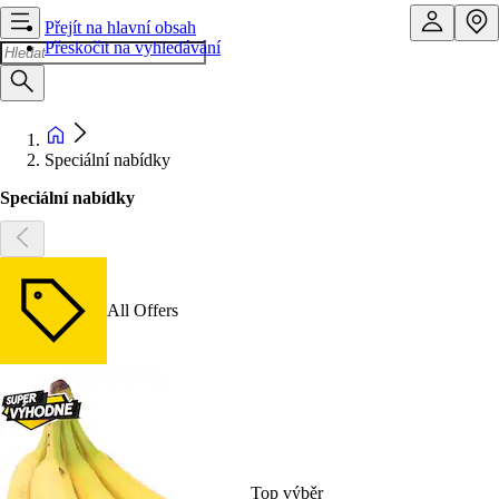
Přejít na hlavní obsah
Přeskočit na vyhledávání
Speciální nabídky
Speciální nabídky
All Offers
Top výběr