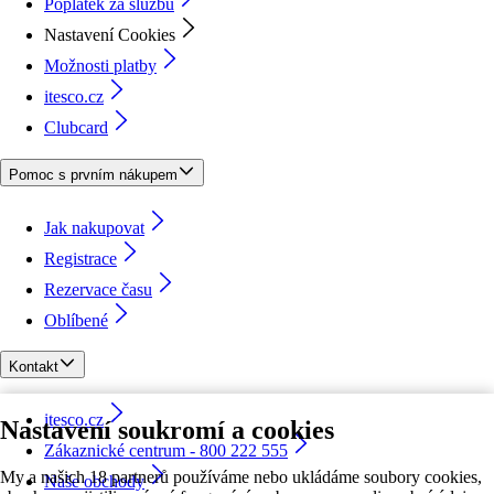
Poplatek za službu
Nastavení Cookies
Možnosti platby
itesco.cz
Clubcard
Pomoc s prvním nákupem
Jak nakupovat
Registrace
Rezervace času
Oblíbené
Kontakt
itesco.cz
Nastavení soukromí a cookies
Zákaznické centrum - 800 222 555
My a našich 18 partnerů používáme nebo ukládáme soubory cookies,
Naše obchody