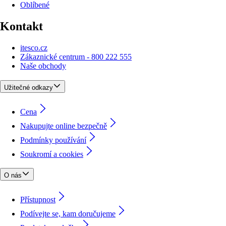
Oblíbené
Kontakt
itesco.cz
Zákaznické centrum - 800 222 555
Naše obchody
Užitečné odkazy
Cena
Nakupujte online bezpečně
Podmínky používání
Soukromí a cookies
O nás
Přístupnost
Podívejte se, kam doručujeme