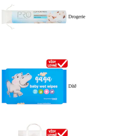
Drogerie
Dítě