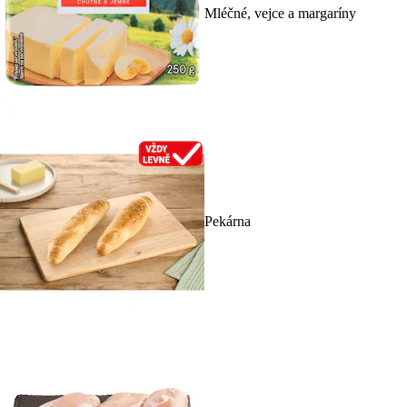
Mléčné, vejce a margaríny
Pekárna