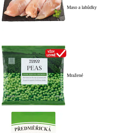
Maso a lahůdky
Mražené