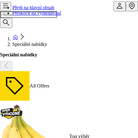
Přejít na hlavní obsah
Přeskočit na vyhledávání
Speciální nabídky
Speciální nabídky
All Offers
Top výběr