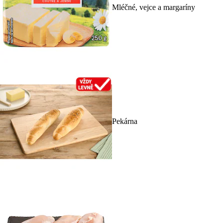
Mléčné, vejce a margaríny
Pekárna