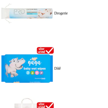
Drogerie
Dítě