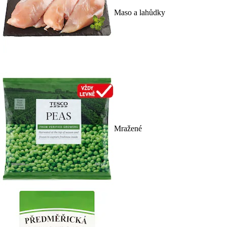
Maso a lahůdky
Mražené