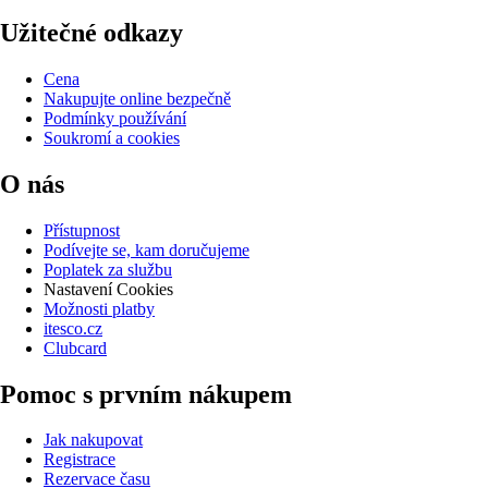
Užitečné odkazy
Cena
Nakupujte online bezpečně
Podmínky používání
Soukromí a cookies
O nás
Přístupnost
Podívejte se, kam doručujeme
Poplatek za službu
Nastavení Cookies
Možnosti platby
itesco.cz
Clubcard
Pomoc s prvním nákupem
Jak nakupovat
Registrace
Rezervace času