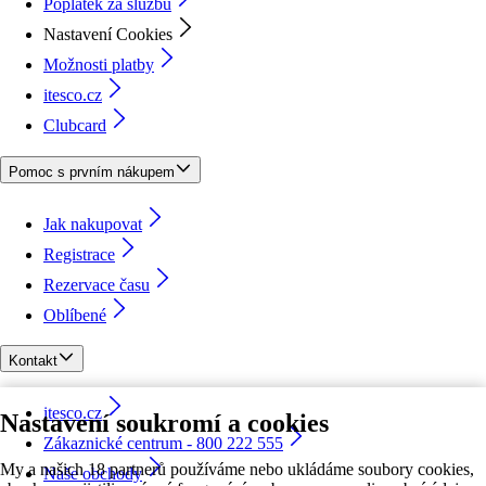
Poplatek za službu
Nastavení Cookies
Možnosti platby
itesco.cz
Clubcard
Pomoc s prvním nákupem
Jak nakupovat
Registrace
Rezervace času
Oblíbené
Kontakt
itesco.cz
Nastavení soukromí a cookies
Zákaznické centrum - 800 222 555
My a našich 18 partnerů používáme nebo ukládáme soubory cookies,
Naše obchody