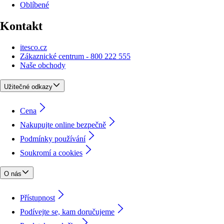
Oblíbené
Kontakt
itesco.cz
Zákaznické centrum - 800 222 555
Naše obchody
Užitečné odkazy
Cena
Nakupujte online bezpečně
Podmínky používání
Soukromí a cookies
O nás
Přístupnost
Podívejte se, kam doručujeme