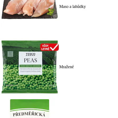
Maso a lahůdky
Mražené