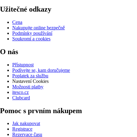
Užitečné odkazy
Cena
Nakupujte online bezpečně
Podmínky používání
Soukromí a cookies
O nás
Přístupnost
Podívejte se, kam doručujeme
Poplatek za službu
Nastavení Cookies
Možnosti platby
itesco.cz
Clubcard
Pomoc s prvním nákupem
Jak nakupovat
Registrace
Rezervace času