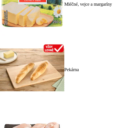
Mléčné, vejce a margaríny
Pekárna