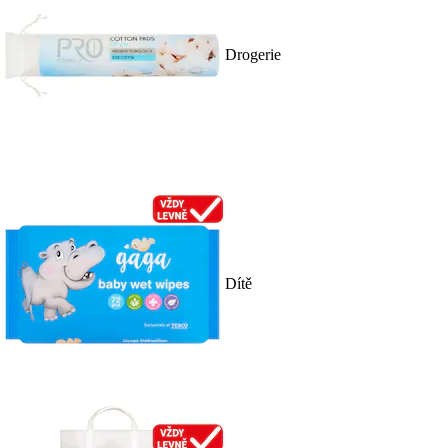
Drogerie
Dítě