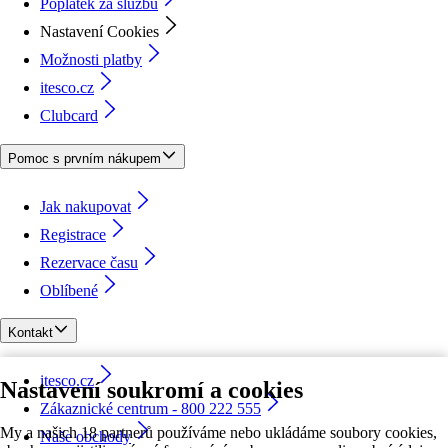
Poplatek za službu
Nastavení Cookies
Možnosti platby
itesco.cz
Clubcard
Pomoc s prvním nákupem
Jak nakupovat
Registrace
Rezervace času
Oblíbené
Kontakt
itesco.cz
Nastavení soukromí a cookies
Zákaznické centrum - 800 222 555
My a našich 18 partnerů používáme nebo ukládáme soubory cookies,
Naše obchody