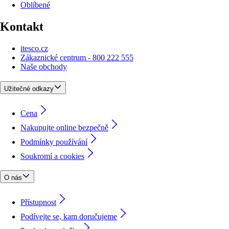
Oblíbené
Kontakt
itesco.cz
Zákaznické centrum - 800 222 555
Naše obchody
Užitečné odkazy
Cena
Nakupujte online bezpečně
Podmínky používání
Soukromí a cookies
O nás
Přístupnost
Podívejte se, kam doručujeme