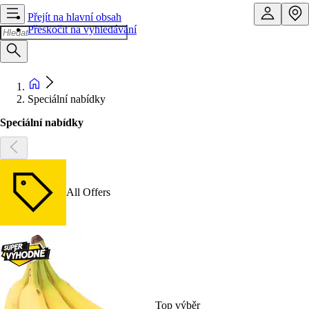
Přejít na hlavní obsah
Přeskočit na vyhledávání
Speciální nabídky
Speciální nabídky
All Offers
Top výběr