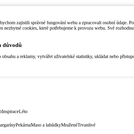
ychom zajistili správné fungování webu a zpracovali osobní údaje. P
en nezbytné cookies, které potřebujeme k provozu webu. Své rozhodnu
ch důvodů
bsahu a reklamy, vytvářet uživatelské statistiky, ukládat nebo přistup
b
Inspirace
Léto
argaríny
Pekárna
Maso a lahůdky
Mražené
Trvanlivé