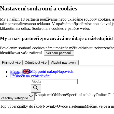
Nastavení soukromí a cookies
My a našich 18 partnerů používáme nebo ukládáme soubory cookies, ab
také personalizovanou reklamu. V opačném případě zůstanou aktivní j
kliknutím na odkaz Soukromí a cookies v patičce webu.
My a naši partneři zpracováváme údaje z následující
Povolením souborů cookies nám umožníte měřit efektivitu zobrazeného o
identifikovat vaše zařízení.
Seznam partnerů.
Přijmout vše
Odmítnout vše
Vlastní nastavení
Přejít na hlavní obsah
Můj první nákup
Nápověda
English
Přeskočit na vyhledávání
Koupit teď
Oblíbené
Speciální nabídky
Online Clu
Všechny kategorie
Top výběr
Zpátky do školy
Novinky
Ovoce a zelenina
Mléčné, vejce a m