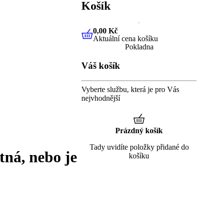
Košík
0,00 Kč
Aktuální cena košíku
0,00 Kč
Aktuální cena košíku
Pokladna
Váš košík
Vyberte službu, která je pro Vás
nejvhodnější
Prázdný košík
Tady uvidíte položky přidané do
tná, nebo je
košíku