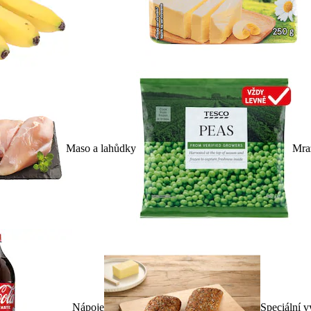
Maso a lahůdky
Mra
Nápoje
Speciální v