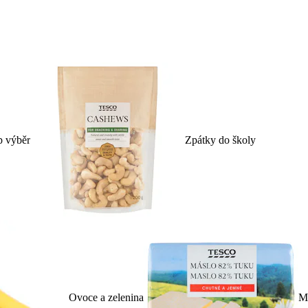
p výběr
Zpátky do školy
Ovoce a zelenina
Ml