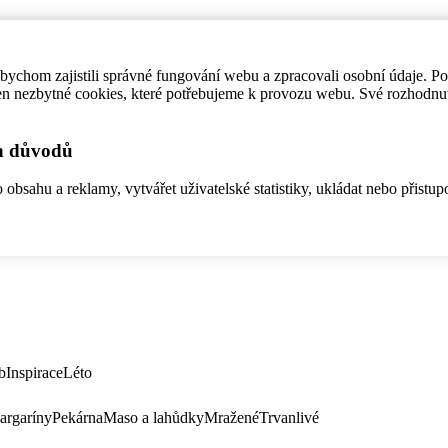
ychom zajistili správné fungování webu a zpracovali osobní údaje. P
en nezbytné cookies, které potřebujeme k provozu webu. Své rozhodnu
ch důvodů
bsahu a reklamy, vytvářet uživatelské statistiky, ukládat nebo přistup
b
Inspirace
Léto
argaríny
Pekárna
Maso a lahůdky
Mražené
Trvanlivé