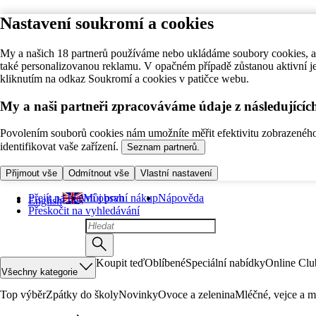
Nastavení soukromí a cookies
My a našich 18 partnerů používáme nebo ukládáme soubory cookies, ab
také personalizovanou reklamu. V opačném případě zůstanou aktivní j
kliknutím na odkaz Soukromí a cookies v patičce webu.
My a naši partneři zpracováváme údaje z následující
Povolením souborů cookies nám umožníte měřit efektivitu zobrazeného o
identifikovat vaše zařízení.
Seznam partnerů.
Přijmout vše
Odmítnout vše
Vlastní nastavení
Přejít na hlavní obsah
Můj první nákup
Nápověda
English
Přeskočit na vyhledávání
Koupit teď
Oblíbené
Speciální nabídky
Online Clu
Všechny kategorie
Top výběr
Zpátky do školy
Novinky
Ovoce a zelenina
Mléčné, vejce a m