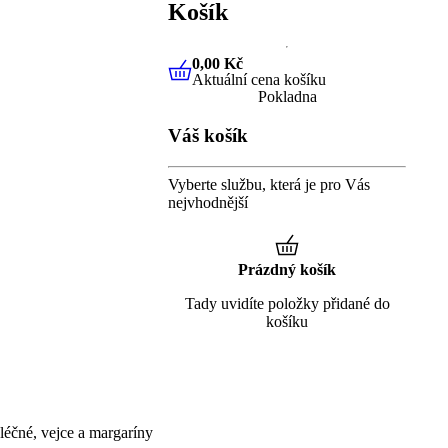
Košík
0,00 Kč
Aktuální cena košíku
0,00 Kč
Aktuální cena košíku
Pokladna
Váš košík
Vyberte službu, která je pro Vás
nejvhodnější
Prázdný košík
Tady uvidíte položky přidané do
košíku
éčné, vejce a margaríny