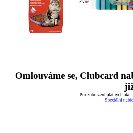
Zvíře
Omlouváme se, Clubcard nabíd
ji
Pro zobrazení platných akcí 
Speciální nabí