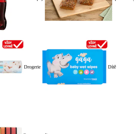
Drogerie
Dítě