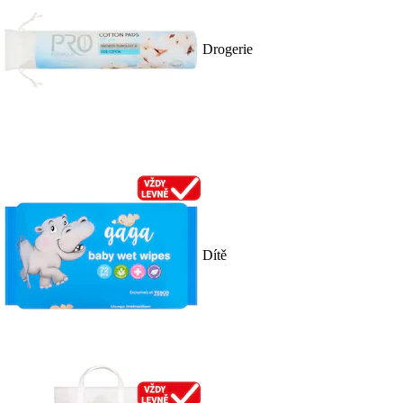
Drogerie
Dítě