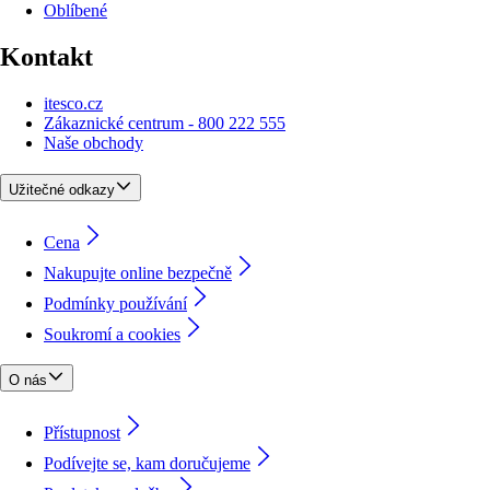
Oblíbené
Kontakt
itesco.cz
Zákaznické centrum - 800 222 555
Naše obchody
Užitečné odkazy
Cena
Nakupujte online bezpečně
Podmínky používání
Soukromí a cookies
O nás
Přístupnost
Podívejte se, kam doručujeme