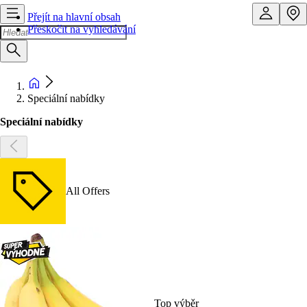
Přejít na hlavní obsah
Přeskočit na vyhledávání
Speciální nabídky
Speciální nabídky
All Offers
Top výběr