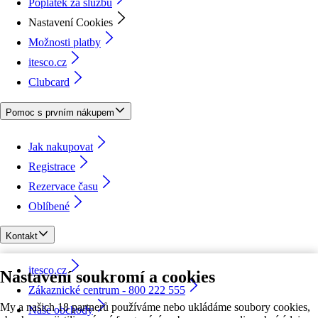
Poplatek za službu
Nastavení Cookies
Možnosti platby
itesco.cz
Clubcard
Pomoc s prvním nákupem
Jak nakupovat
Registrace
Rezervace času
Oblíbené
Kontakt
itesco.cz
Nastavení soukromí a cookies
Zákaznické centrum - 800 222 555
My a našich 18 partnerů používáme nebo ukládáme soubory cookies,
Naše obchody