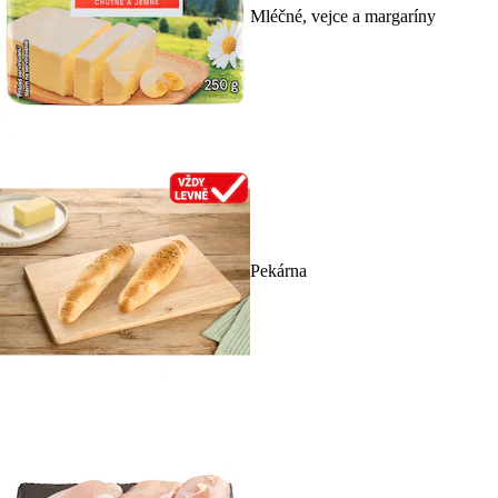
Mléčné, vejce a margaríny
Pekárna