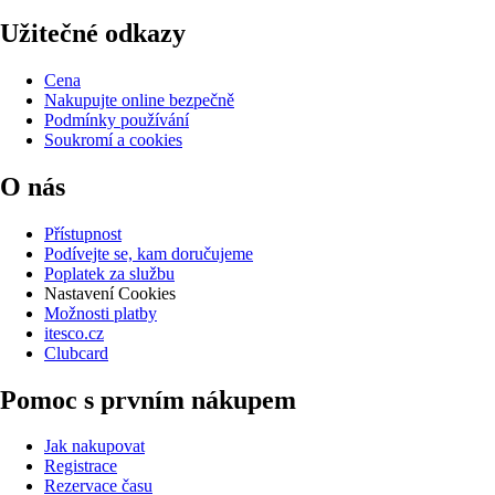
Užitečné odkazy
Cena
Nakupujte online bezpečně
Podmínky používání
Soukromí a cookies
O nás
Přístupnost
Podívejte se, kam doručujeme
Poplatek za službu
Nastavení Cookies
Možnosti platby
itesco.cz
Clubcard
Pomoc s prvním nákupem
Jak nakupovat
Registrace
Rezervace času