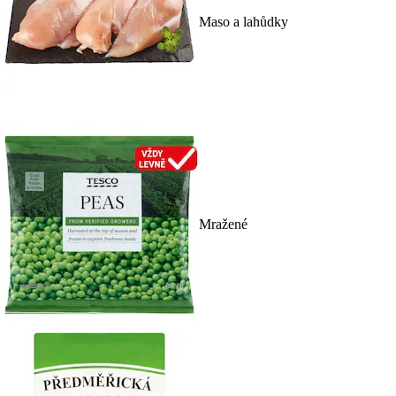
Maso a lahůdky
Mražené