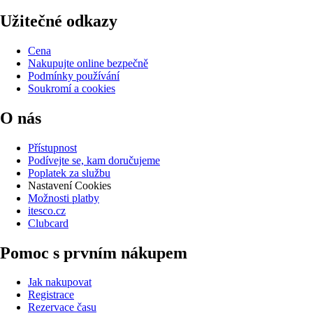
Užitečné odkazy
Cena
Nakupujte online bezpečně
Podmínky používání
Soukromí a cookies
O nás
Přístupnost
Podívejte se, kam doručujeme
Poplatek za službu
Nastavení Cookies
Možnosti platby
itesco.cz
Clubcard
Pomoc s prvním nákupem
Jak nakupovat
Registrace
Rezervace času