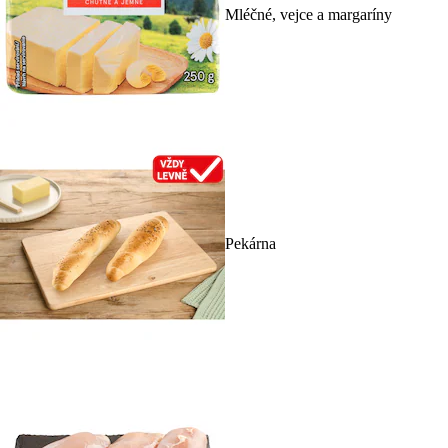
Mléčné, vejce a margaríny
Pekárna