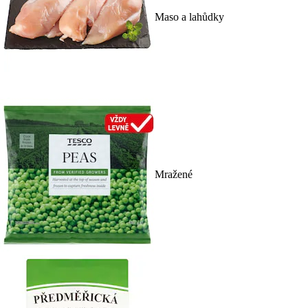
Maso a lahůdky
Mražené