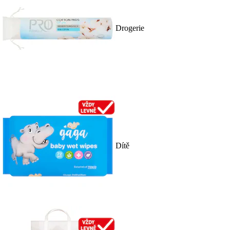
Drogerie
Dítě