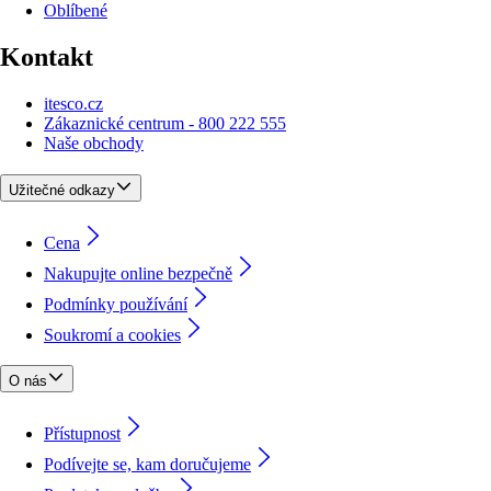
Oblíbené
Kontakt
itesco.cz
Zákaznické centrum - 800 222 555
Naše obchody
Užitečné odkazy
Cena
Nakupujte online bezpečně
Podmínky používání
Soukromí a cookies
O nás
Přístupnost
Podívejte se, kam doručujeme