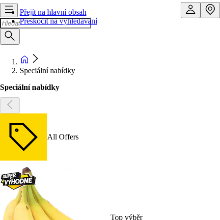
Přejít na hlavní obsah
Přeskočit na vyhledávání
Speciální nabídky
Speciální nabídky
All Offers
Top výběr