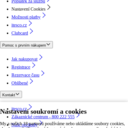
Poplatek za službu
Nastavení Cookies
Možnosti platby
itesco.cz
Clubcard
Pomoc s prvním nákupem
Jak nakupovat
Registrace
Rezervace času
Oblíbené
Kontakt
itesco.cz
Nastavení soukromí a cookies
Zákaznické centrum - 800 222 555
My a našich 18 partnerů používáme nebo ukládáme soubory cookies,
Naše obchody