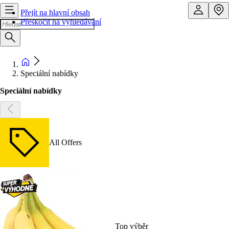
Přejít na hlavní obsah
Přeskočit na vyhledávání
Speciální nabídky
Speciální nabídky
All Offers
Top výběr