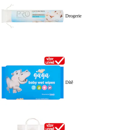
Drogerie
Dítě