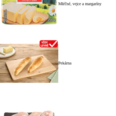
Mléčné, vejce a margaríny
Pekárna