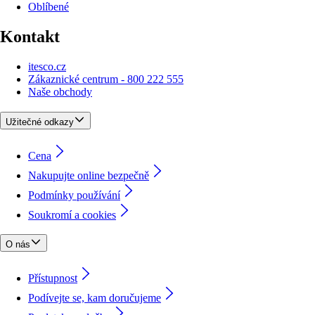
Oblíbené
Kontakt
itesco.cz
Zákaznické centrum - 800 222 555
Naše obchody
Užitečné odkazy
Cena
Nakupujte online bezpečně
Podmínky používání
Soukromí a cookies
O nás
Přístupnost
Podívejte se, kam doručujeme