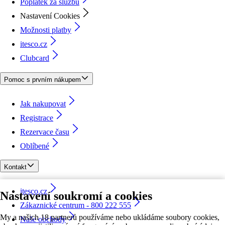
Poplatek za službu
Nastavení Cookies
Možnosti platby
itesco.cz
Clubcard
Pomoc s prvním nákupem
Jak nakupovat
Registrace
Rezervace času
Oblíbené
Kontakt
itesco.cz
Nastavení soukromí a cookies
Zákaznické centrum - 800 222 555
My a našich 18 partnerů používáme nebo ukládáme soubory cookies,
Naše obchody