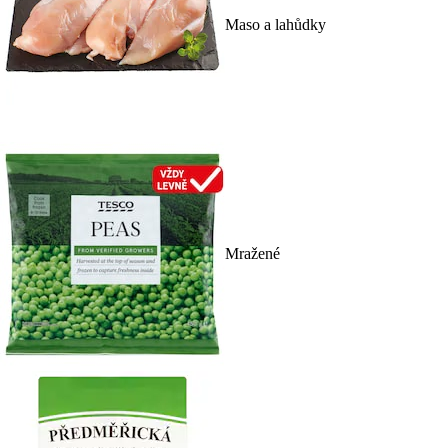
Maso a lahůdky
Mražené