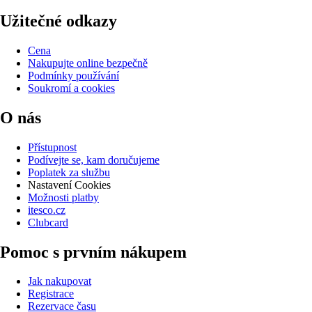
Užitečné odkazy
Cena
Nakupujte online bezpečně
Podmínky používání
Soukromí a cookies
O nás
Přístupnost
Podívejte se, kam doručujeme
Poplatek za službu
Nastavení Cookies
Možnosti platby
itesco.cz
Clubcard
Pomoc s prvním nákupem
Jak nakupovat
Registrace
Rezervace času