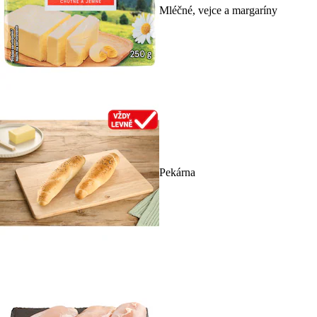
Mléčné, vejce a margaríny
Pekárna