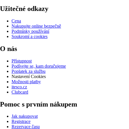
Užitečné odkazy
Cena
Nakupujte online bezpečně
Podmínky používání
Soukromí a cookies
O nás
Přístupnost
Podívejte se, kam doručujeme
Poplatek za službu
Nastavení Cookies
Možnosti platby
itesco.cz
Clubcard
Pomoc s prvním nákupem
Jak nakupovat
Registrace
Rezervace času