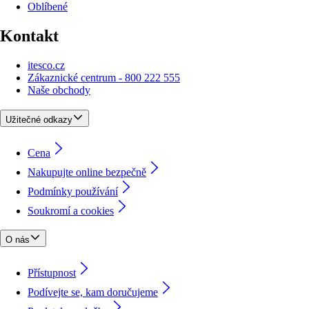
Oblíbené
Kontakt
itesco.cz
Zákaznické centrum - 800 222 555
Naše obchody
Užitečné odkazy
Cena
Nakupujte online bezpečně
Podmínky používání
Soukromí a cookies
O nás
Přístupnost
Podívejte se, kam doručujeme