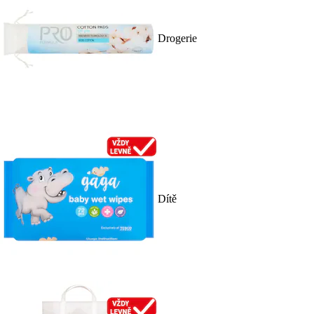
Drogerie
Dítě