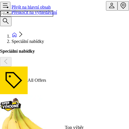
Přejít na hlavní obsah
Přeskočit na vyhledávání
Speciální nabídky
Speciální nabídky
All Offers
Top výběr