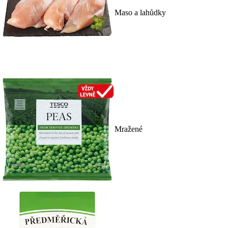
Maso a lahůdky
Mražené