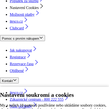
Poplatek za službu
Nastavení Cookies
Možnosti platby
itesco.cz
Clubcard
Pomoc s prvním nákupem
Jak nakupovat
Registrace
Rezervace času
Oblíbené
Kontakt
itesco.cz
Nastavení soukromí a cookies
Zákaznické centrum - 800 222 555
My a našich 18 partnerů používáme nebo ukládáme soubory cookies,
Naše obchody