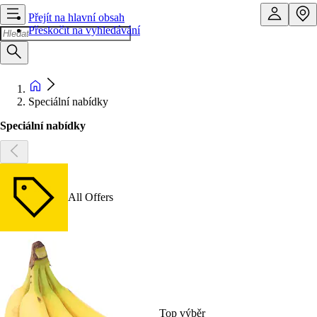
Přejít na hlavní obsah
Přeskočit na vyhledávání
Speciální nabídky
Speciální nabídky
All Offers
Top výběr