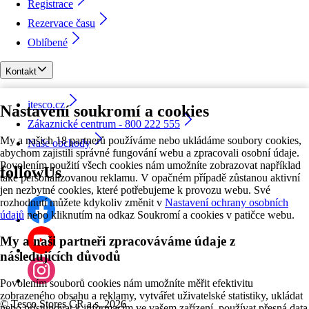
Registrace
Rezervace času
Oblíbené
Kontakt
itesco.cz
Nastavení soukromí a cookies
Zákaznické centrum - 800 222 555
My a našich 18 partnerů používáme nebo ukládáme soubory cookies,
Naše obchody
abychom zajistili správné fungování webu a zpracovali osobní údaje.
Povolením použití všech cookies nám umožníte zobrazovat například
followUs
také personalizovanou reklamu. V opačném případě zůstanou aktivní
jen nezbytné cookies, které potřebujeme k provozu webu. Své
rozhodnutí můžete kdykoliv změnit v
Nastavení ochrany osobních
údajů
nebo kliknutím na odkaz Soukromí a cookies v patičce webu.
My a naši partneři zpracováváme údaje z
následujících důvodů
Povolením souborů cookies nám umožníte měřit efektivitu
zobrazeného obsahu a reklamy, vytvářet uživatelské statistiky, ukládat
©
Tesco Stores ČR a.s. 2026
nebo přistupovat k informacím ve vašem zařízení, používat přesná data