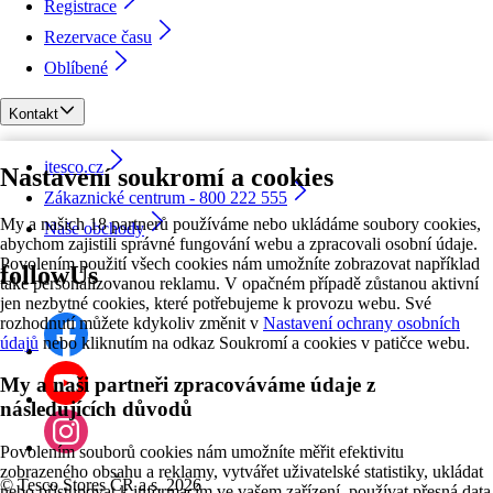
Registrace
Rezervace času
Oblíbené
Kontakt
itesco.cz
Nastavení soukromí a cookies
Zákaznické centrum - 800 222 555
My a našich 18 partnerů používáme nebo ukládáme soubory cookies,
Naše obchody
abychom zajistili správné fungování webu a zpracovali osobní údaje.
Povolením použití všech cookies nám umožníte zobrazovat například
followUs
také personalizovanou reklamu. V opačném případě zůstanou aktivní
jen nezbytné cookies, které potřebujeme k provozu webu. Své
rozhodnutí můžete kdykoliv změnit v
Nastavení ochrany osobních
údajů
nebo kliknutím na odkaz Soukromí a cookies v patičce webu.
My a naši partneři zpracováváme údaje z
následujících důvodů
Povolením souborů cookies nám umožníte měřit efektivitu
zobrazeného obsahu a reklamy, vytvářet uživatelské statistiky, ukládat
©
Tesco Stores ČR a.s. 2026
nebo přistupovat k informacím ve vašem zařízení, používat přesná data