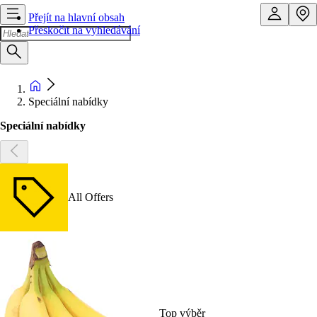
Přejít na hlavní obsah
Přeskočit na vyhledávání
Speciální nabídky
Speciální nabídky
All Offers
Top výběr