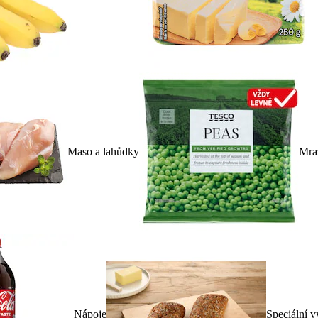
Maso a lahůdky
Mra
Nápoje
Speciální v