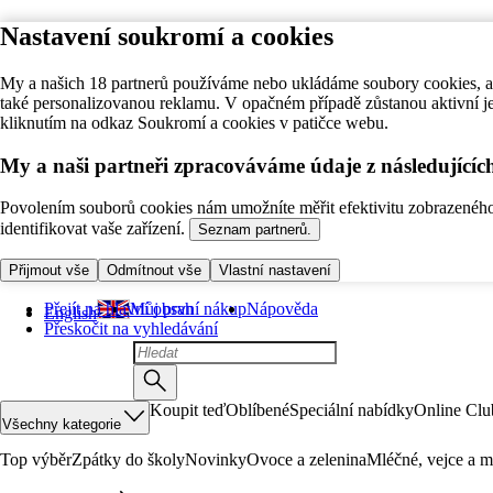
Nastavení soukromí a cookies
My a našich 18 partnerů používáme nebo ukládáme soubory cookies, ab
také personalizovanou reklamu. V opačném případě zůstanou aktivní j
kliknutím na odkaz Soukromí a cookies v patičce webu.
My a naši partneři zpracováváme údaje z následující
Povolením souborů cookies nám umožníte měřit efektivitu zobrazeného o
identifikovat vaše zařízení.
Seznam partnerů.
Přijmout vše
Odmítnout vše
Vlastní nastavení
Přejít na hlavní obsah
Můj první nákup
Nápověda
English
Přeskočit na vyhledávání
Koupit teď
Oblíbené
Speciální nabídky
Online Clu
Všechny kategorie
Top výběr
Zpátky do školy
Novinky
Ovoce a zelenina
Mléčné, vejce a m