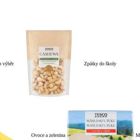
p výběr
Zpátky do školy
Ovoce a zelenina
Ml