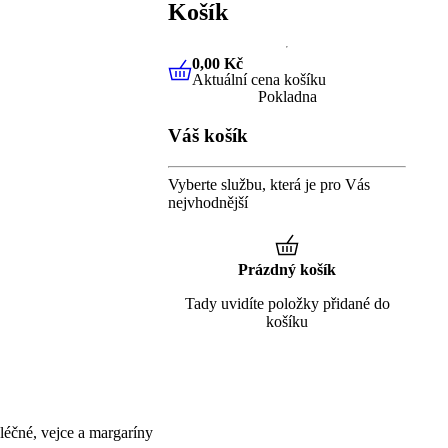
Košík
0,00 Kč
Aktuální cena košíku
0,00 Kč
Aktuální cena košíku
Pokladna
Váš košík
Vyberte službu, která je pro Vás
nejvhodnější
Prázdný košík
Tady uvidíte položky přidané do
košíku
éčné, vejce a margaríny