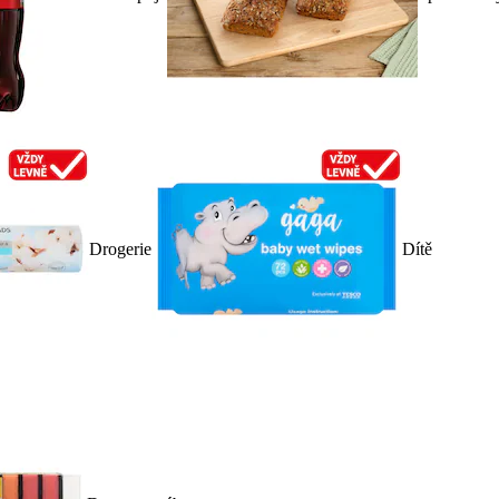
Drogerie
Dítě