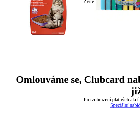
Zvíře
Omlouváme se, Clubcard nabíd
ji
Pro zobrazení platných akcí 
Speciální nabí