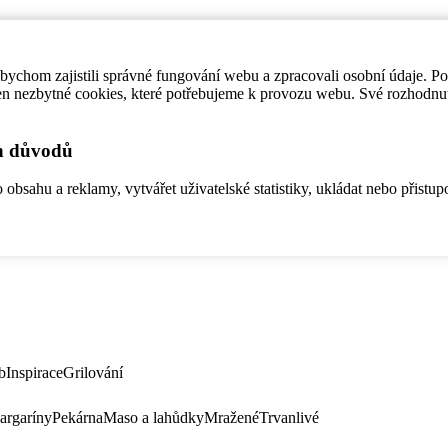
ychom zajistili správné fungování webu a zpracovali osobní údaje. P
en nezbytné cookies, které potřebujeme k provozu webu. Své rozhodnu
ch důvodů
bsahu a reklamy, vytvářet uživatelské statistiky, ukládat nebo přistup
b
Inspirace
Grilování
argaríny
Pekárna
Maso a lahůdky
Mražené
Trvanlivé