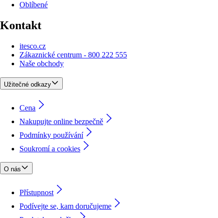
Oblíbené
Kontakt
itesco.cz
Zákaznické centrum - 800 222 555
Naše obchody
Užitečné odkazy
Cena
Nakupujte online bezpečně
Podmínky používání
Soukromí a cookies
O nás
Přístupnost
Podívejte se, kam doručujeme