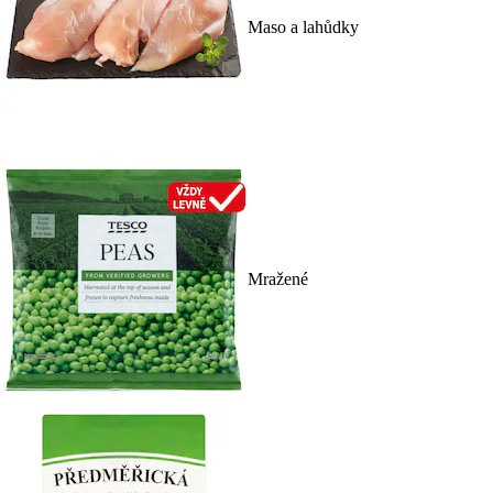
Maso a lahůdky
Mražené