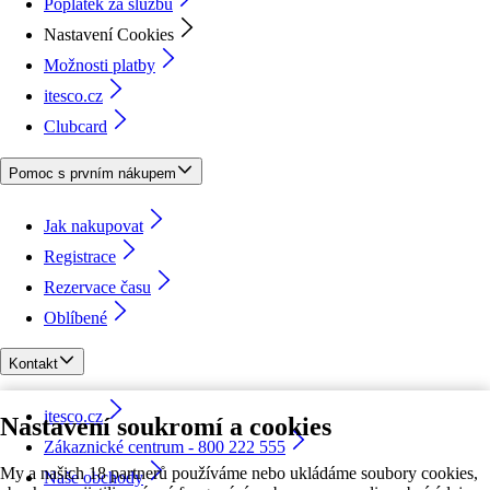
Poplatek za službu
Nastavení Cookies
Možnosti platby
itesco.cz
Clubcard
Pomoc s prvním nákupem
Jak nakupovat
Registrace
Rezervace času
Oblíbené
Kontakt
itesco.cz
Nastavení soukromí a cookies
Zákaznické centrum - 800 222 555
My a našich 18 partnerů používáme nebo ukládáme soubory cookies,
Naše obchody