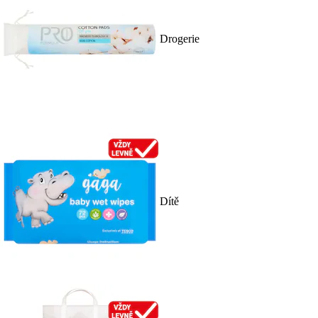
Drogerie
Dítě