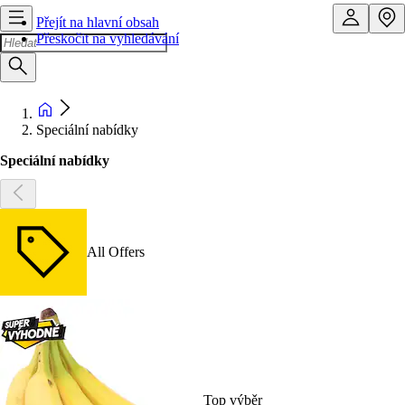
Přejít na hlavní obsah
Přeskočit na vyhledávání
Speciální nabídky
Speciální nabídky
All Offers
Top výběr