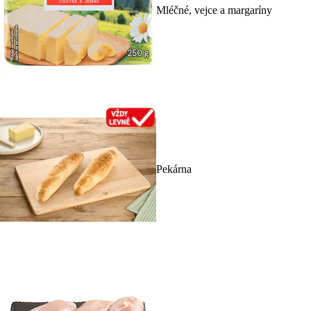
Mléčné, vejce a margaríny
Pekárna