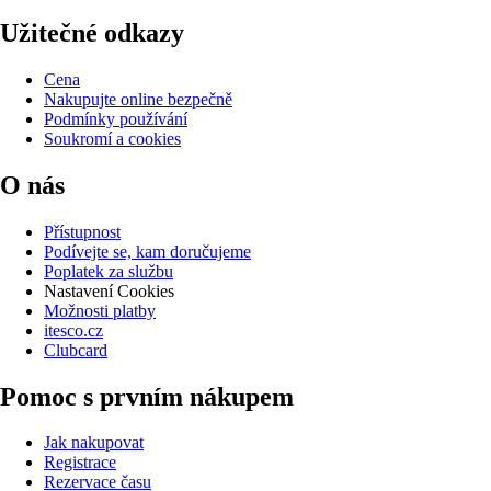
Užitečné odkazy
Cena
Nakupujte online bezpečně
Podmínky používání
Soukromí a cookies
O nás
Přístupnost
Podívejte se, kam doručujeme
Poplatek za službu
Nastavení Cookies
Možnosti platby
itesco.cz
Clubcard
Pomoc s prvním nákupem
Jak nakupovat
Registrace
Rezervace času