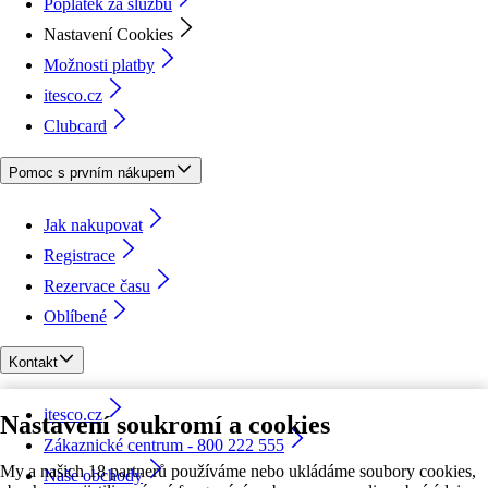
Poplatek za službu
Nastavení Cookies
Možnosti platby
itesco.cz
Clubcard
Pomoc s prvním nákupem
Jak nakupovat
Registrace
Rezervace času
Oblíbené
Kontakt
itesco.cz
Nastavení soukromí a cookies
Zákaznické centrum - 800 222 555
My a našich 18 partnerů používáme nebo ukládáme soubory cookies,
Naše obchody