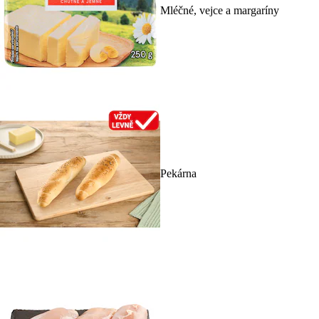
Mléčné, vejce a margaríny
Pekárna