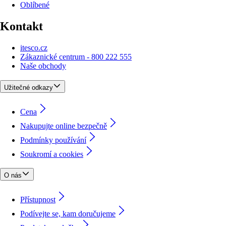
Oblíbené
Kontakt
itesco.cz
Zákaznické centrum - 800 222 555
Naše obchody
Užitečné odkazy
Cena
Nakupujte online bezpečně
Podmínky používání
Soukromí a cookies
O nás
Přístupnost
Podívejte se, kam doručujeme