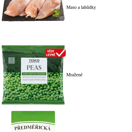
Maso a lahůdky
Mražené