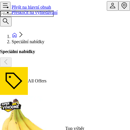
Přejít na hlavní obsah
Přeskočit na vyhledávání
Speciální nabídky
Speciální nabídky
All Offers
Top výběr