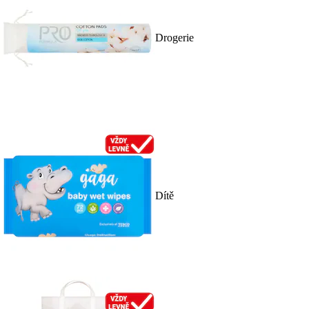
Drogerie
Dítě