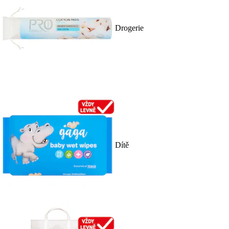
Drogerie
Dítě