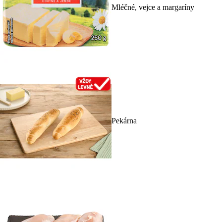
Mléčné, vejce a margaríny
Pekárna