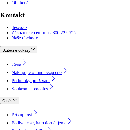
Oblíbené
Kontakt
itesco.cz
Zákaznické centrum - 800 222 555
Naše obchody
Užitečné odkazy
Cena
Nakupujte online bezpečně
Podmínky používání
Soukromí a cookies
O nás
Přístupnost
Podívejte se, kam doručujeme