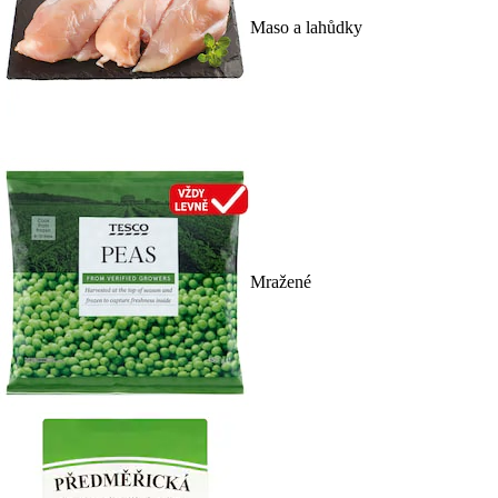
Maso a lahůdky
Mražené