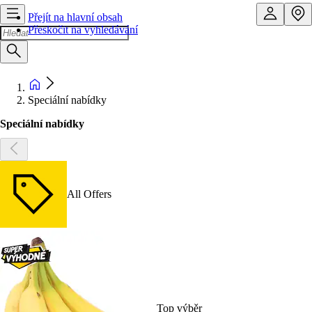
Přejít na hlavní obsah
Přeskočit na vyhledávání
Speciální nabídky
Speciální nabídky
All Offers
Top výběr