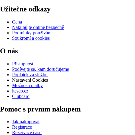
Užitečné odkazy
Cena
Nakupujte online bezpečně
Podmínky používání
Soukromí a cookies
O nás
Přístupnost
Podívejte se, kam doručujeme
Poplatek za službu
Nastavení Cookies
Možnosti platby
itesco.cz
Clubcard
Pomoc s prvním nákupem
Jak nakupovat
Registrace
Rezervace času