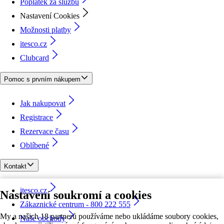
Poplatek za službu
Nastavení Cookies
Možnosti platby
itesco.cz
Clubcard
Pomoc s prvním nákupem
Jak nakupovat
Registrace
Rezervace času
Oblíbené
Kontakt
itesco.cz
Nastavení soukromí a cookies
Zákaznické centrum - 800 222 555
My a našich 18 partnerů používáme nebo ukládáme soubory cookies,
Naše obchody