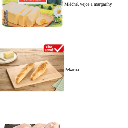
Mléčné, vejce a margaríny
Pekárna