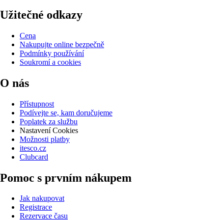
Užitečné odkazy
Cena
Nakupujte online bezpečně
Podmínky používání
Soukromí a cookies
O nás
Přístupnost
Podívejte se, kam doručujeme
Poplatek za službu
Nastavení Cookies
Možnosti platby
itesco.cz
Clubcard
Pomoc s prvním nákupem
Jak nakupovat
Registrace
Rezervace času