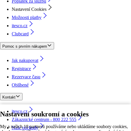
Poplatek za službu
Nastavení Cookies
Možnosti platby
itesco.cz
Clubcard
Pomoc s prvním nákupem
Jak nakupovat
Registrace
Rezervace času
Oblíbené
Kontakt
itesco.cz
Nastavení soukromí a cookies
Zákaznické centrum - 800 222 555
My a našich 18 partnerů používáme nebo ukládáme soubory cookies,
Naše obchody