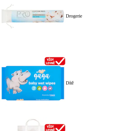
Drogerie
Dítě