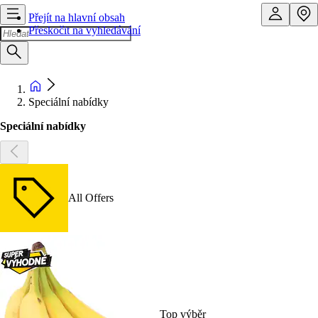
Přejít na hlavní obsah
Přeskočit na vyhledávání
Speciální nabídky
Speciální nabídky
All Offers
Top výběr