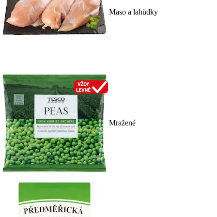
Maso a lahůdky
Mražené