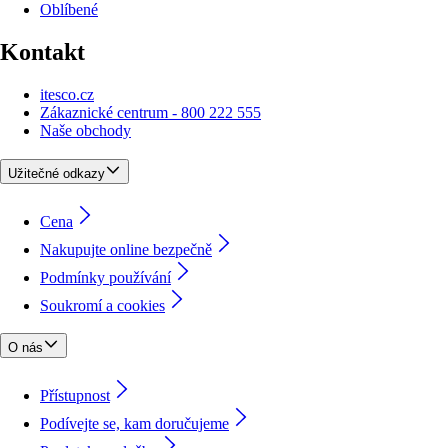
Oblíbené
Kontakt
itesco.cz
Zákaznické centrum - 800 222 555
Naše obchody
Užitečné odkazy
Cena
Nakupujte online bezpečně
Podmínky používání
Soukromí a cookies
O nás
Přístupnost
Podívejte se, kam doručujeme