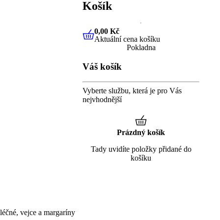
Košík
0,00 Kč
Aktuální cena košíku
0,00 Kč
Aktuální cena košíku
Pokladna
Váš košík
Vyberte službu, která je pro Vás
nejvhodnější
Prázdný košík
Tady uvidíte položky přidané do
košíku
éčné, vejce a margaríny