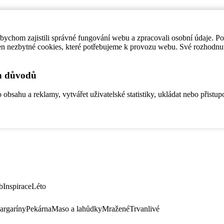
ychom zajistili správné fungování webu a zpracovali osobní údaje. P
en nezbytné cookies, které potřebujeme k provozu webu. Své rozhodnu
ch důvodů
bsahu a reklamy, vytvářet uživatelské statistiky, ukládat nebo přistup
b
Inspirace
Léto
argaríny
Pekárna
Maso a lahůdky
Mražené
Trvanlivé