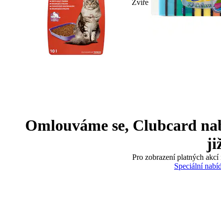
Zvíře
Omlouváme se, Clubcard nabíd
ji
Pro zobrazení platných akcí 
Speciální nabí