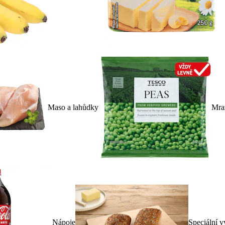
Maso a lahůdky
Mra
Nápoje
Speciální v