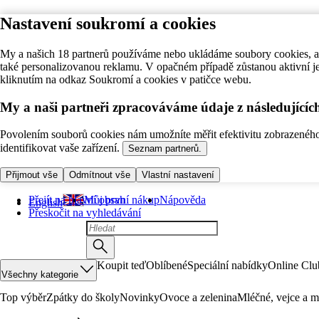
Nastavení soukromí a cookies
My a našich 18 partnerů používáme nebo ukládáme soubory cookies, ab
také personalizovanou reklamu. V opačném případě zůstanou aktivní j
kliknutím na odkaz Soukromí a cookies v patičce webu.
My a naši partneři zpracováváme údaje z následující
Povolením souborů cookies nám umožníte měřit efektivitu zobrazeného o
identifikovat vaše zařízení.
Seznam partnerů.
Přijmout vše
Odmítnout vše
Vlastní nastavení
Přejít na hlavní obsah
Můj první nákup
Nápověda
English
Přeskočit na vyhledávání
Koupit teď
Oblíbené
Speciální nabídky
Online Clu
Všechny kategorie
Top výběr
Zpátky do školy
Novinky
Ovoce a zelenina
Mléčné, vejce a m