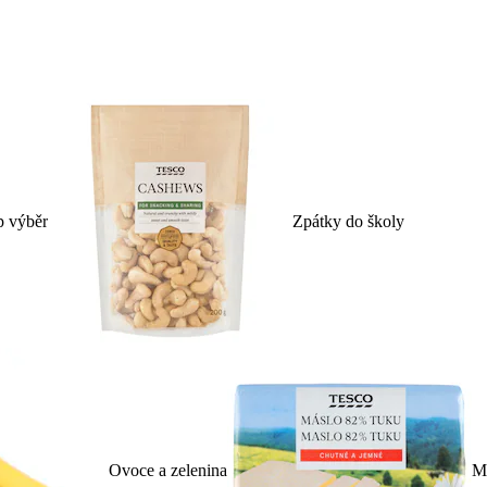
p výběr
Zpátky do školy
Ovoce a zelenina
Ml