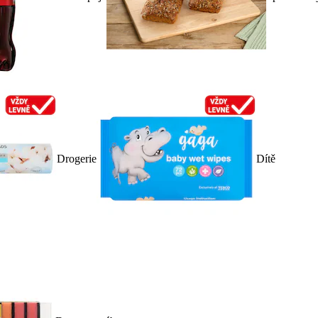
Drogerie
Dítě