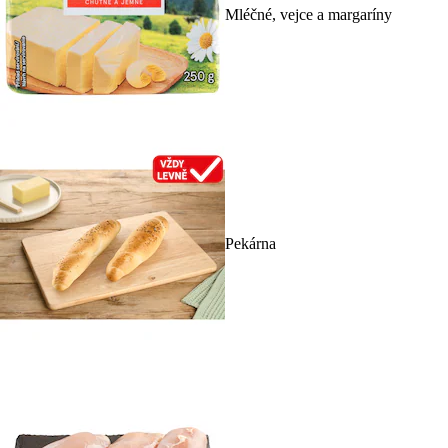
Mléčné, vejce a margaríny
Pekárna