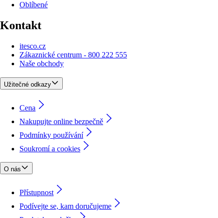
Oblíbené
Kontakt
itesco.cz
Zákaznické centrum - 800 222 555
Naše obchody
Užitečné odkazy
Cena
Nakupujte online bezpečně
Podmínky používání
Soukromí a cookies
O nás
Přístupnost
Podívejte se, kam doručujeme