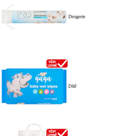
Drogerie
Dítě