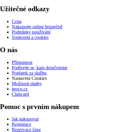
Užitečné odkazy
Cena
Nakupujte online bezpečně
Podmínky používání
Soukromí a cookies
O nás
Přístupnost
Podívejte se, kam doručujeme
Poplatek za službu
Nastavení Cookies
Možnosti platby
itesco.cz
Clubcard
Pomoc s prvním nákupem
Jak nakupovat
Registrace
Rezervace času