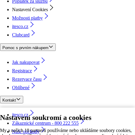
Poplatek za službu
Nastavení Cookies
Možnosti platby
itesco.cz
Clubcard
Pomoc s prvním nákupem
Jak nakupovat
Registrace
Rezervace času
Oblíbené
Kontakt
itesco.cz
Nastavení soukromí a cookies
Zákaznické centrum - 800 222 555
My a našich 18 partnerů používáme nebo ukládáme soubory cookies,
Naše obchody