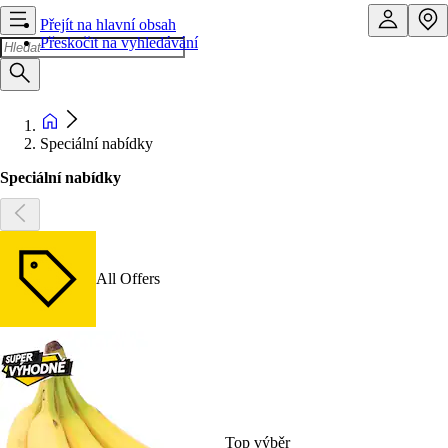
Přejít na hlavní obsah
Přeskočit na vyhledávání
Speciální nabídky
Speciální nabídky
All Offers
Top výběr