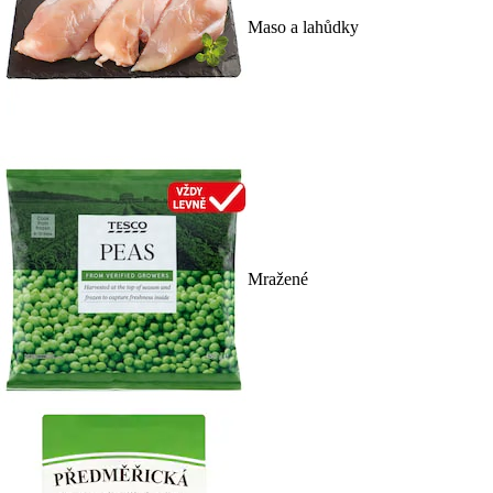
Maso a lahůdky
Mražené