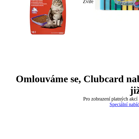
Zvíře
Omlouváme se, Clubcard nabíd
ji
Pro zobrazení platných akcí 
Speciální nabí