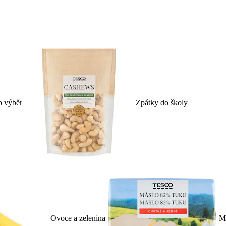
p výběr
Zpátky do školy
Ovoce a zelenina
Ml