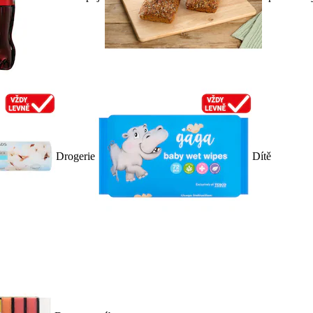
Drogerie
Dítě