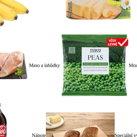
Maso a lahůdky
Mra
Nápoje
Speciální v