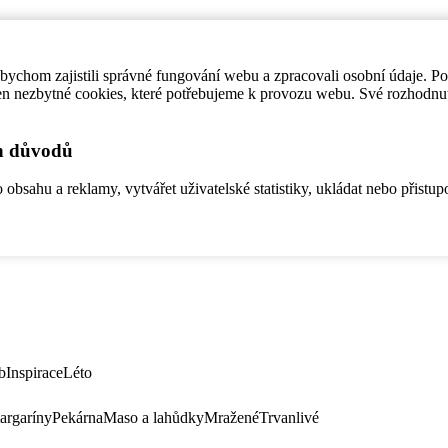
ychom zajistili správné fungování webu a zpracovali osobní údaje. P
en nezbytné cookies, které potřebujeme k provozu webu. Své rozhodnu
ch důvodů
bsahu a reklamy, vytvářet uživatelské statistiky, ukládat nebo přistup
b
Inspirace
Léto
argaríny
Pekárna
Maso a lahůdky
Mražené
Trvanlivé