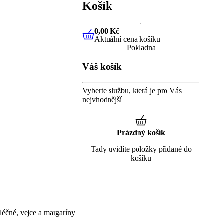
Košík
0,00 Kč
Aktuální cena košíku
0,00 Kč
Aktuální cena košíku
Pokladna
Váš košík
Vyberte službu, která je pro Vás
nejvhodnější
Prázdný košík
Tady uvidíte položky přidané do
košíku
éčné, vejce a margaríny