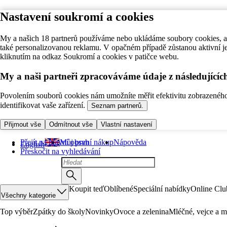
Nastavení soukromí a cookies
My a našich 18 partnerů používáme nebo ukládáme soubory cookies, ab
také personalizovanou reklamu. V opačném případě zůstanou aktivní j
kliknutím na odkaz Soukromí a cookies v patičce webu.
My a naši partneři zpracováváme údaje z následující
Povolením souborů cookies nám umožníte měřit efektivitu zobrazeného o
identifikovat vaše zařízení.
Seznam partnerů.
Přijmout vše
Odmítnout vše
Vlastní nastavení
Přejít na hlavní obsah
Můj první nákup
Nápověda
English
Přeskočit na vyhledávání
Koupit teď
Oblíbené
Speciální nabídky
Online Clu
Všechny kategorie
Top výběr
Zpátky do školy
Novinky
Ovoce a zelenina
Mléčné, vejce a m