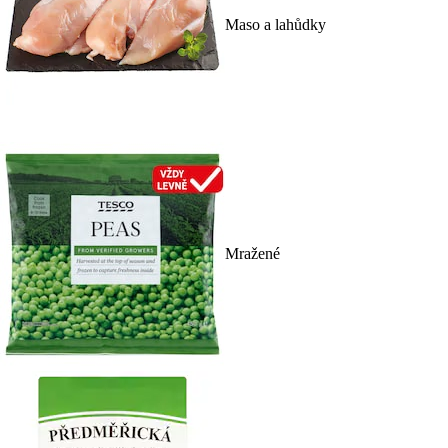
Maso a lahůdky
Mražené