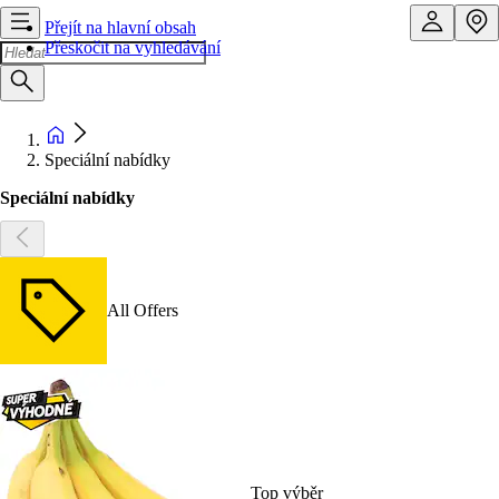
Přejít na hlavní obsah
Přeskočit na vyhledávání
Speciální nabídky
Speciální nabídky
All Offers
Top výběr