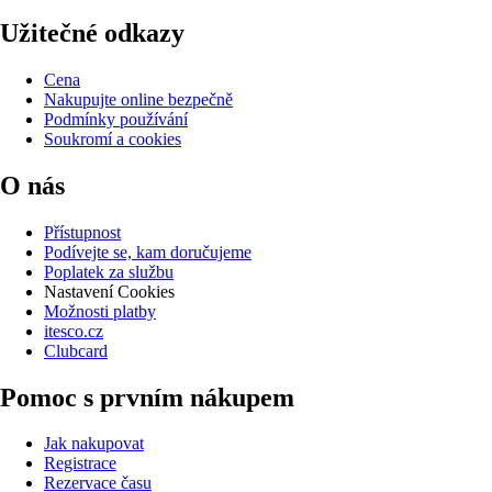
Užitečné odkazy
Cena
Nakupujte online bezpečně
Podmínky používání
Soukromí a cookies
O nás
Přístupnost
Podívejte se, kam doručujeme
Poplatek za službu
Nastavení Cookies
Možnosti platby
itesco.cz
Clubcard
Pomoc s prvním nákupem
Jak nakupovat
Registrace
Rezervace času