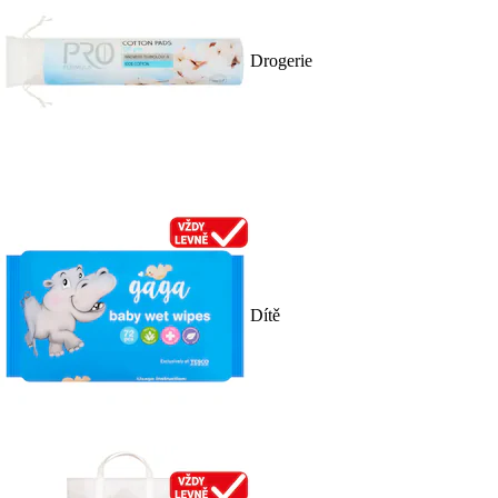
Drogerie
Dítě