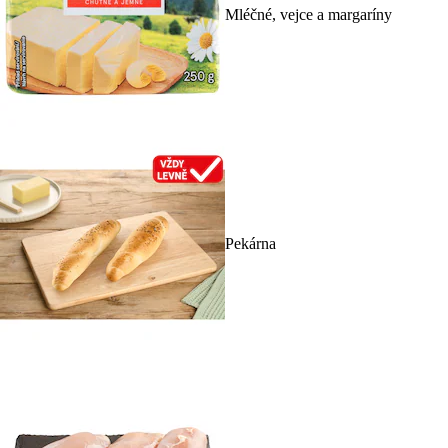
Mléčné, vejce a margaríny
Pekárna