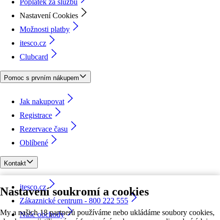
Poplatek za službu
Nastavení Cookies
Možnosti platby
itesco.cz
Clubcard
Pomoc s prvním nákupem
Jak nakupovat
Registrace
Rezervace času
Oblíbené
Kontakt
itesco.cz
Nastavení soukromí a cookies
Zákaznické centrum - 800 222 555
My a našich 18 partnerů používáme nebo ukládáme soubory cookies,
Naše obchody