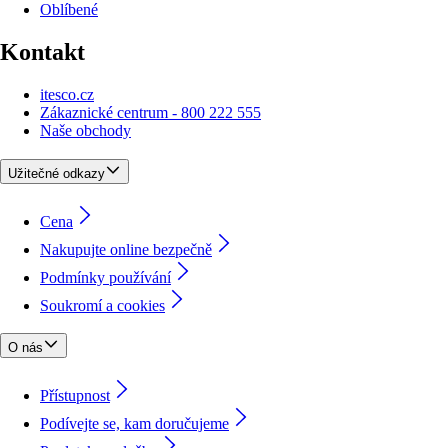
Oblíbené
Kontakt
itesco.cz
Zákaznické centrum - 800 222 555
Naše obchody
Užitečné odkazy
Cena
Nakupujte online bezpečně
Podmínky používání
Soukromí a cookies
O nás
Přístupnost
Podívejte se, kam doručujeme