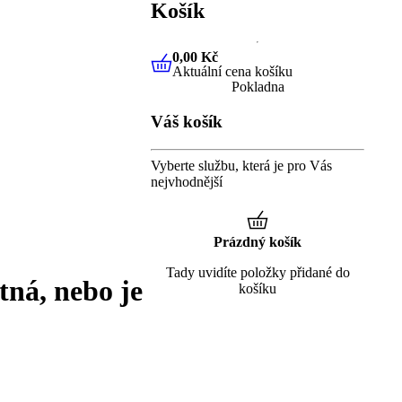
Košík
0,00 Kč
Aktuální cena košíku
0,00 Kč
Aktuální cena košíku
Pokladna
Váš košík
Vyberte službu, která je pro Vás
nejvhodnější
Prázdný košík
Tady uvidíte položky přidané do
tná, nebo je
košíku