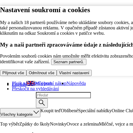
Nastavení soukromí a cookies
My a našich 18 partnerů používáme nebo ukládáme soubory cookies, ab
také personalizovanou reklamu. V opačném případě zůstanou aktivní j
kliknutím na odkaz Soukromí a cookies v patičce webu.
My a naši partneři zpracováváme údaje z následující
Povolením souborů cookies nám umožníte měřit efektivitu zobrazeného o
identifikovat vaše zařízení.
Seznam partnerů.
Přijmout vše
Odmítnout vše
Vlastní nastavení
Přejít na hlavní obsah
Můj první nákup
Nápověda
English
Přeskočit na vyhledávání
Koupit teď
Oblíbené
Speciální nabídky
Online Clu
Všechny kategorie
Top výběr
Zpátky do školy
Novinky
Ovoce a zelenina
Mléčné, vejce a m