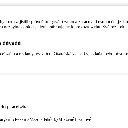
ychom zajistili správné fungování webu a zpracovali osobní údaje. P
en nezbytné cookies, které potřebujeme k provozu webu. Své rozhodnu
ch důvodů
bsahu a reklamy, vytvářet uživatelské statistiky, ukládat nebo přistup
b
Inspirace
Léto
argaríny
Pekárna
Maso a lahůdky
Mražené
Trvanlivé