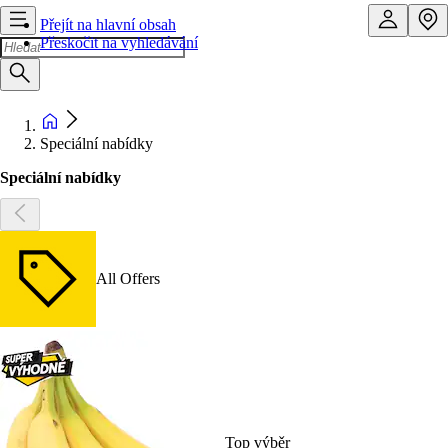
Přejít na hlavní obsah
Přeskočit na vyhledávání
Speciální nabídky
Speciální nabídky
All Offers
Top výběr