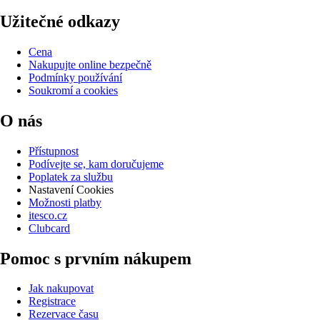
Užitečné odkazy
Cena
Nakupujte online bezpečně
Podmínky používání
Soukromí a cookies
O nás
Přístupnost
Podívejte se, kam doručujeme
Poplatek za službu
Nastavení Cookies
Možnosti platby
itesco.cz
Clubcard
Pomoc s prvním nákupem
Jak nakupovat
Registrace
Rezervace času