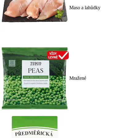
Maso a lahůdky
Mražené