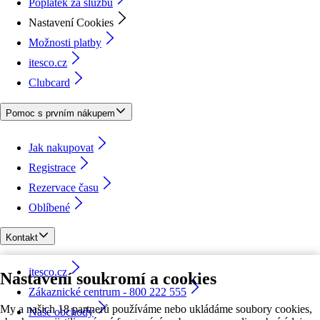
Poplatek za službu
Nastavení Cookies
Možnosti platby
itesco.cz
Clubcard
Pomoc s prvním nákupem
Jak nakupovat
Registrace
Rezervace času
Oblíbené
Kontakt
itesco.cz
Nastavení soukromí a cookies
Zákaznické centrum - 800 222 555
My a našich 18 partnerů používáme nebo ukládáme soubory cookies,
Naše obchody