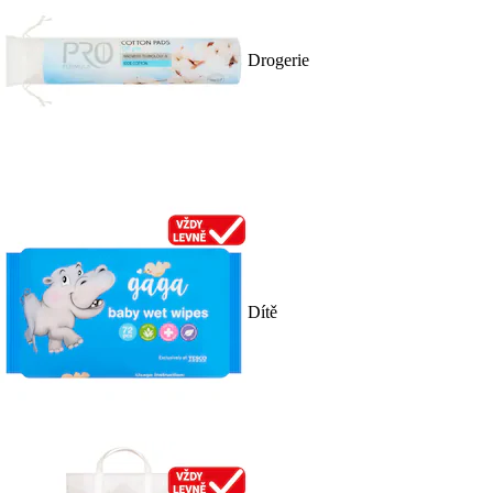
Drogerie
Dítě