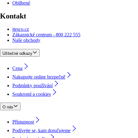
Oblíbené
Kontakt
itesco.cz
Zákaznické centrum - 800 222 555
Naše obchody
Užitečné odkazy
Cena
Nakupujte online bezpečně
Podmínky používání
Soukromí a cookies
O nás
Přístupnost
Podívejte se, kam doručujeme