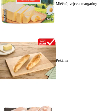
Mléčné, vejce a margaríny
Pekárna