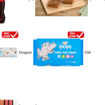
Drogerie
Dítě