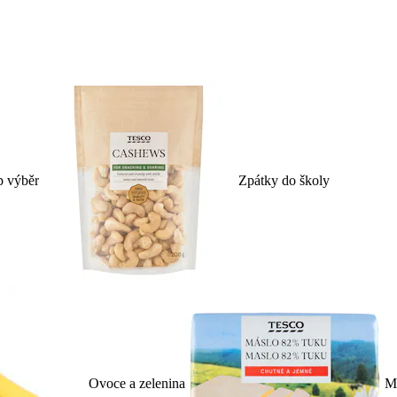
p výběr
Zpátky do školy
Ovoce a zelenina
Ml