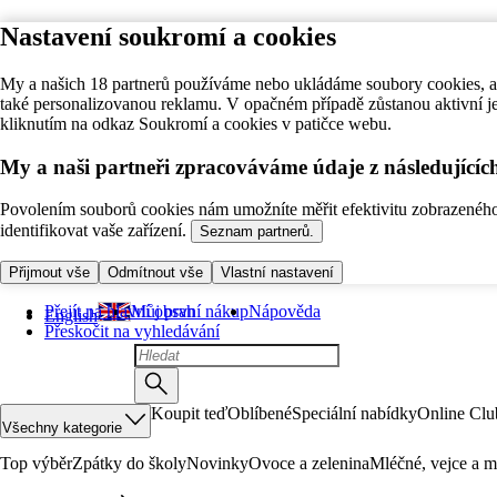
Nastavení soukromí a cookies
My a našich 18 partnerů používáme nebo ukládáme soubory cookies, ab
také personalizovanou reklamu. V opačném případě zůstanou aktivní j
kliknutím na odkaz Soukromí a cookies v patičce webu.
My a naši partneři zpracováváme údaje z následující
Povolením souborů cookies nám umožníte měřit efektivitu zobrazeného o
identifikovat vaše zařízení.
Seznam partnerů.
Přijmout vše
Odmítnout vše
Vlastní nastavení
Přejít na hlavní obsah
Můj první nákup
Nápověda
English
Přeskočit na vyhledávání
Koupit teď
Oblíbené
Speciální nabídky
Online Clu
Všechny kategorie
Top výběr
Zpátky do školy
Novinky
Ovoce a zelenina
Mléčné, vejce a m