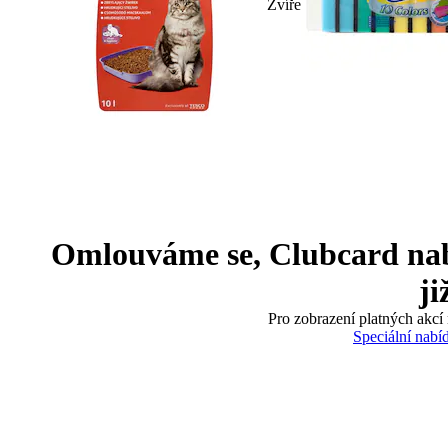
Zvíře
Omlouváme se, Clubcard nabíd
ji
Pro zobrazení platných akcí 
Speciální nabí