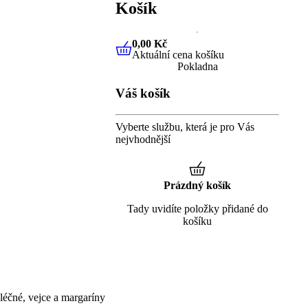
Košík
0,00 Kč
Aktuální cena košíku
0,00 Kč
Aktuální cena košíku
Pokladna
Váš košík
Vyberte službu, která je pro Vás
nejvhodnější
Prázdný košík
Tady uvidíte položky přidané do
košíku
éčné, vejce a margaríny