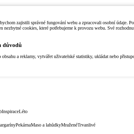
ychom zajistili správné fungování webu a zpracovali osobní údaje. P
en nezbytné cookies, které potřebujeme k provozu webu. Své rozhodnu
ch důvodů
bsahu a reklamy, vytvářet uživatelské statistiky, ukládat nebo přistup
b
Inspirace
Léto
argaríny
Pekárna
Maso a lahůdky
Mražené
Trvanlivé