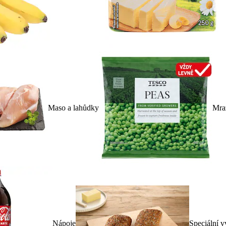
Maso a lahůdky
Mra
Nápoje
Speciální v