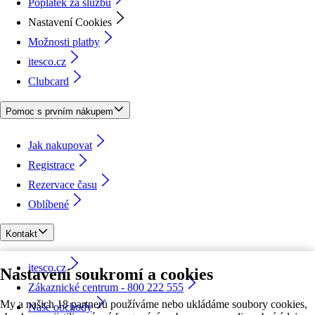
Poplatek za službu
Nastavení Cookies
Možnosti platby
itesco.cz
Clubcard
Pomoc s prvním nákupem
Jak nakupovat
Registrace
Rezervace času
Oblíbené
Kontakt
itesco.cz
Nastavení soukromí a cookies
Zákaznické centrum - 800 222 555
My a našich 18 partnerů používáme nebo ukládáme soubory cookies,
Naše obchody