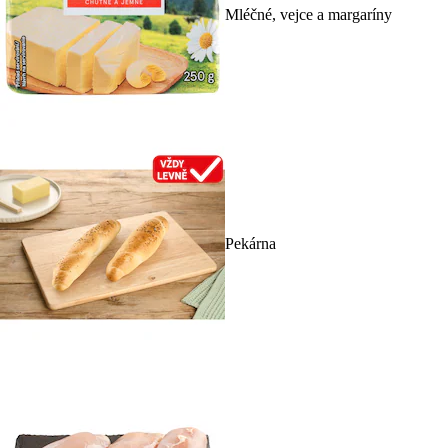
Mléčné, vejce a margaríny
Pekárna