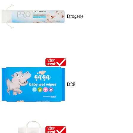
Drogerie
Dítě