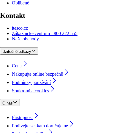
Oblíbené
Kontakt
itesco.cz
Zákaznické centrum - 800 222 555
Naše obchody
Užitečné odkazy
Cena
Nakupujte online bezpečně
Podmínky používání
Soukromí a cookies
O nás
Přístupnost
Podívejte se, kam doručujeme