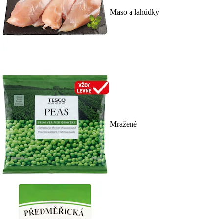
Maso a lahůdky
Mražené