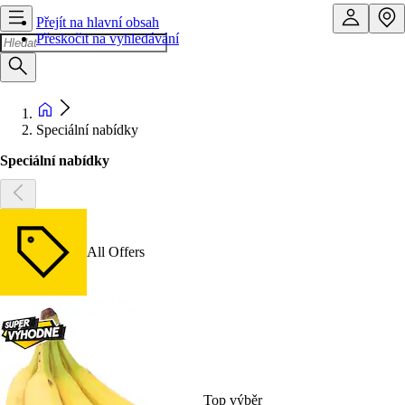
Přejít na hlavní obsah
Přeskočit na vyhledávání
Speciální nabídky
Speciální nabídky
All Offers
Top výběr