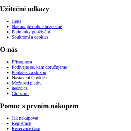
Užitečné odkazy
Cena
Nakupujte online bezpečně
Podmínky používání
Soukromí a cookies
O nás
Přístupnost
Podívejte se, kam doručujeme
Poplatek za službu
Nastavení Cookies
Možnosti platby
itesco.cz
Clubcard
Pomoc s prvním nákupem
Jak nakupovat
Registrace
Rezervace času