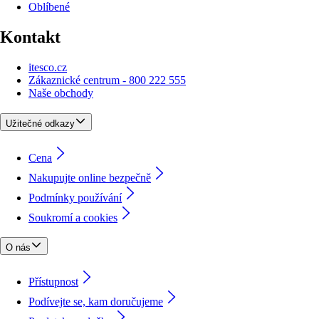
Oblíbené
Kontakt
itesco.cz
Zákaznické centrum - 800 222 555
Naše obchody
Užitečné odkazy
Cena
Nakupujte online bezpečně
Podmínky používání
Soukromí a cookies
O nás
Přístupnost
Podívejte se, kam doručujeme