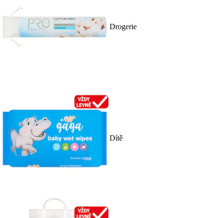
Drogerie
Dítě