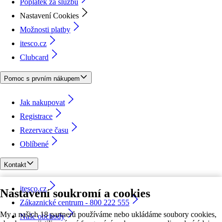
Poplatek za službu
Nastavení Cookies
Možnosti platby
itesco.cz
Clubcard
Pomoc s prvním nákupem
Jak nakupovat
Registrace
Rezervace času
Oblíbené
Kontakt
itesco.cz
Nastavení soukromí a cookies
Zákaznické centrum - 800 222 555
My a našich 18 partnerů používáme nebo ukládáme soubory cookies,
Naše obchody