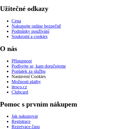
Užitečné odkazy
Cena
Nakupujte online bezpečně
Podmínky používání
Soukromí a cookies
O nás
Přístupnost
Podívejte se, kam doručujeme
Poplatek za službu
Nastavení Cookies
Možnosti platby
itesco.cz
Clubcard
Pomoc s prvním nákupem
Jak nakupovat
Registrace
Rezervace času