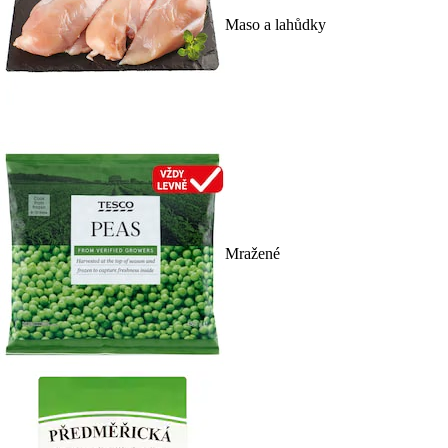
Maso a lahůdky
Mražené