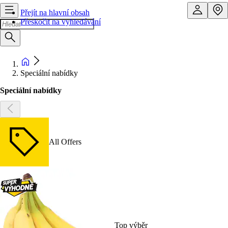
Přejít na hlavní obsah
Přeskočit na vyhledávání
Speciální nabídky
Speciální nabídky
All Offers
Top výběr