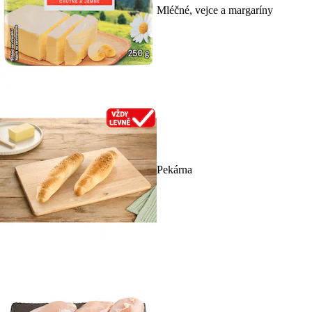
Mléčné, vejce a margaríny
Pekárna