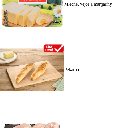
Mléčné, vejce a margaríny
Pekárna