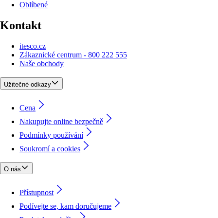
Oblíbené
Kontakt
itesco.cz
Zákaznické centrum - 800 222 555
Naše obchody
Užitečné odkazy
Cena
Nakupujte online bezpečně
Podmínky používání
Soukromí a cookies
O nás
Přístupnost
Podívejte se, kam doručujeme