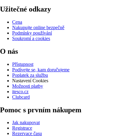
Užitečné odkazy
Cena
Nakupujte online bezpečně
Podmínky používání
Soukromí a cookies
O nás
Přístupnost
Podívejte se, kam doručujeme
Poplatek za službu
Nastavení Cookies
Možnosti platby
itesco.cz
Clubcard
Pomoc s prvním nákupem
Jak nakupovat
Registrace
Rezervace času