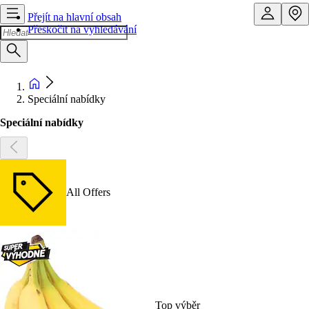
Přejít na hlavní obsah
Přeskočit na vyhledávání
Speciální nabídky
Speciální nabídky
All Offers
Top výběr