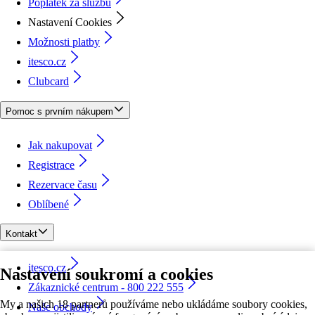
Poplatek za službu
Nastavení Cookies
Možnosti platby
itesco.cz
Clubcard
Pomoc s prvním nákupem
Jak nakupovat
Registrace
Rezervace času
Oblíbené
Kontakt
itesco.cz
Nastavení soukromí a cookies
Zákaznické centrum - 800 222 555
My a našich 18 partnerů používáme nebo ukládáme soubory cookies,
Naše obchody