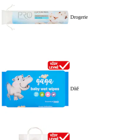
Drogerie
Dítě