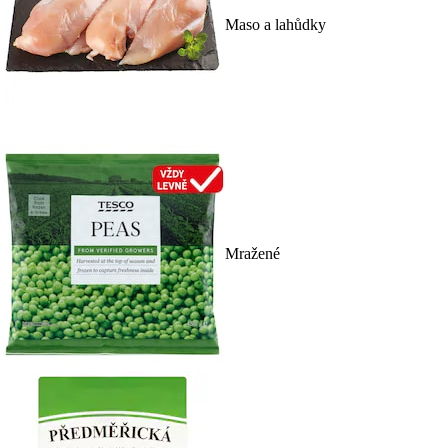
Maso a lahůdky
Mražené