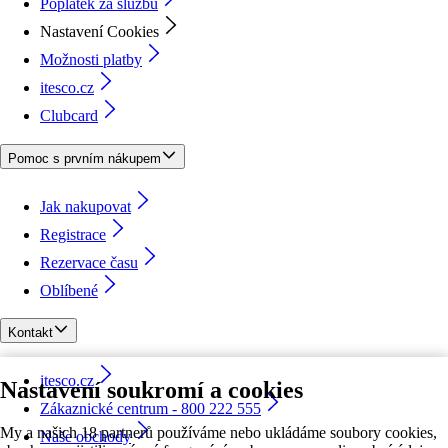
Poplatek za službu
Nastavení Cookies
Možnosti platby
itesco.cz
Clubcard
Pomoc s prvním nákupem
Jak nakupovat
Registrace
Rezervace času
Oblíbené
Kontakt
itesco.cz
Nastavení soukromí a cookies
Zákaznické centrum - 800 222 555
My a našich 18 partnerů používáme nebo ukládáme soubory cookies,
Naše obchody