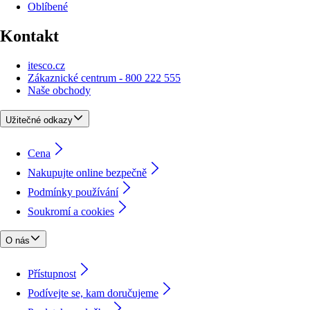
Oblíbené
Kontakt
itesco.cz
Zákaznické centrum - 800 222 555
Naše obchody
Užitečné odkazy
Cena
Nakupujte online bezpečně
Podmínky používání
Soukromí a cookies
O nás
Přístupnost
Podívejte se, kam doručujeme