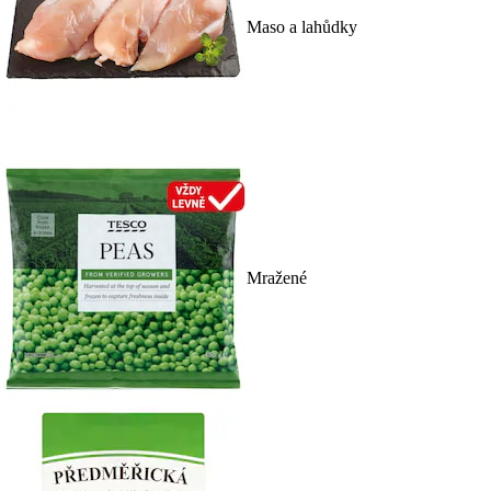
Maso a lahůdky
Mražené