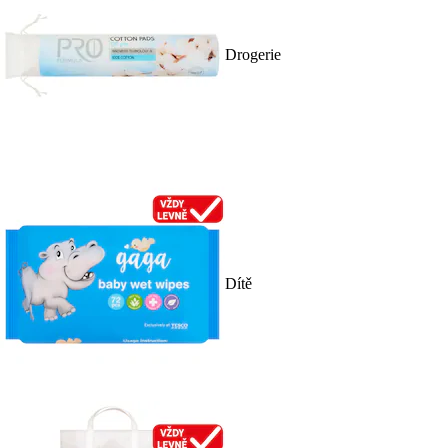
Drogerie
Dítě