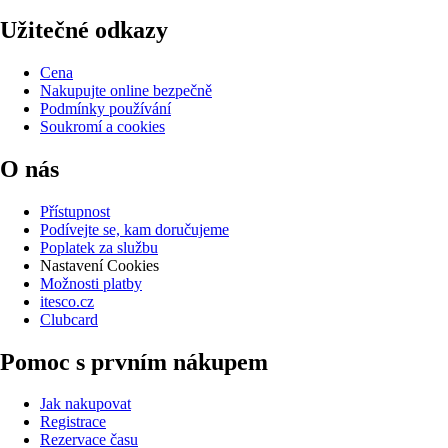
Užitečné odkazy
Cena
Nakupujte online bezpečně
Podmínky používání
Soukromí a cookies
O nás
Přístupnost
Podívejte se, kam doručujeme
Poplatek za službu
Nastavení Cookies
Možnosti platby
itesco.cz
Clubcard
Pomoc s prvním nákupem
Jak nakupovat
Registrace
Rezervace času