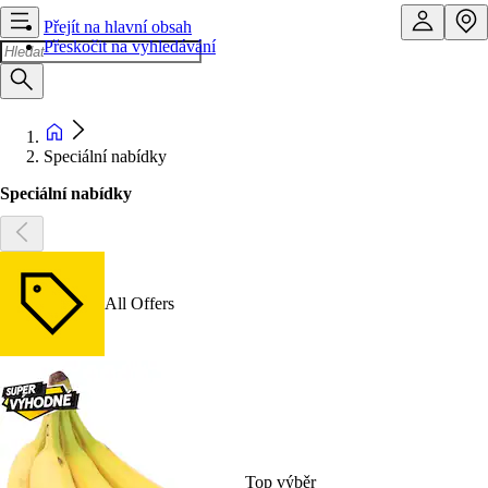
Přejít na hlavní obsah
Přeskočit na vyhledávání
Speciální nabídky
Speciální nabídky
All Offers
Top výběr