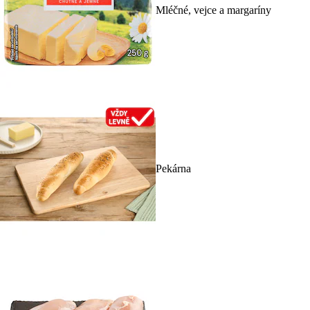
Mléčné, vejce a margaríny
Pekárna