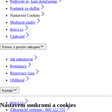
Podívejte se, kam doručujeme
Poplatek za službu
Nastavení Cookies
Možnosti platby
itesco.cz
Clubcard
Pomoc s prvním nákupem
Jak nakupovat
Registrace
Rezervace času
Oblíbené
Kontakt
itesco.cz
Nastavení soukromí a cookies
Zákaznické centrum - 800 222 555