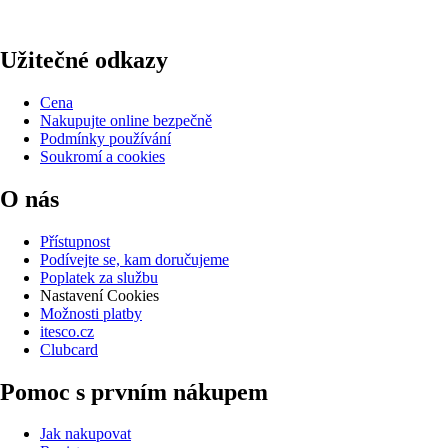
Užitečné odkazy
Cena
Nakupujte online bezpečně
Podmínky používání
Soukromí a cookies
O nás
Přístupnost
Podívejte se, kam doručujeme
Poplatek za službu
Nastavení Cookies
Možnosti platby
itesco.cz
Clubcard
Pomoc s prvním nákupem
Jak nakupovat