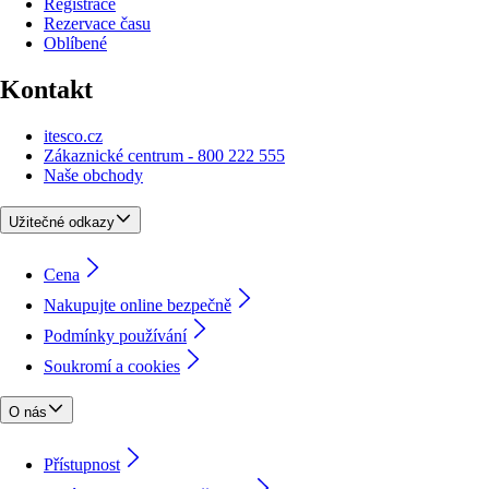
Registrace
Rezervace času
Oblíbené
Kontakt
itesco.cz
Zákaznické centrum - 800 222 555
Naše obchody
Užitečné odkazy
Cena
Nakupujte online bezpečně
Podmínky používání
Soukromí a cookies
O nás
Přístupnost