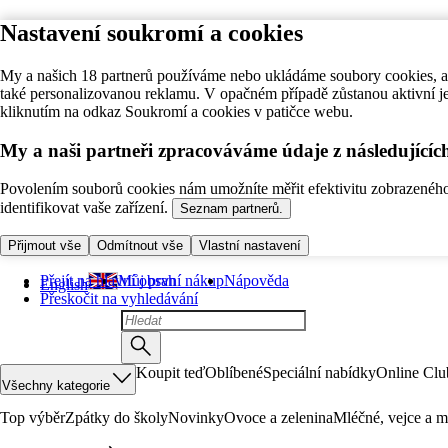
Nastavení soukromí a cookies
My a našich 18 partnerů používáme nebo ukládáme soubory cookies, ab
také personalizovanou reklamu. V opačném případě zůstanou aktivní j
kliknutím na odkaz Soukromí a cookies v patičce webu.
My a naši partneři zpracováváme údaje z následující
Povolením souborů cookies nám umožníte měřit efektivitu zobrazeného o
identifikovat vaše zařízení.
Seznam partnerů.
Přijmout vše
Odmítnout vše
Vlastní nastavení
Přejít na hlavní obsah
Můj první nákup
Nápověda
English
Přeskočit na vyhledávání
Koupit teď
Oblíbené
Speciální nabídky
Online Clu
Všechny kategorie
Top výběr
Zpátky do školy
Novinky
Ovoce a zelenina
Mléčné, vejce a m