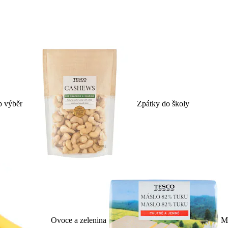
p výběr
Zpátky do školy
Ovoce a zelenina
Ml