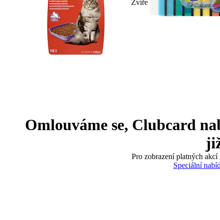
Zvíře
Omlouváme se, Clubcard nabíd
ji
Pro zobrazení platných akcí 
Speciální nabí