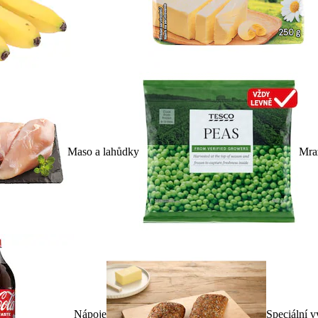
Maso a lahůdky
Mra
Nápoje
Speciální v