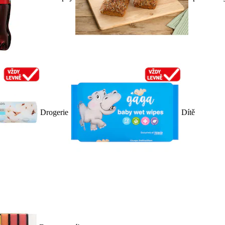
Drogerie
Dítě