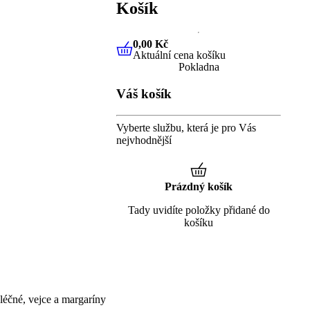
Košík
0,00 Kč
Aktuální cena košíku
0,00 Kč
Aktuální cena košíku
Pokladna
Váš košík
Vyberte službu, která je pro Vás
nejvhodnější
Prázdný košík
Tady uvidíte položky přidané do
košíku
éčné, vejce a margaríny