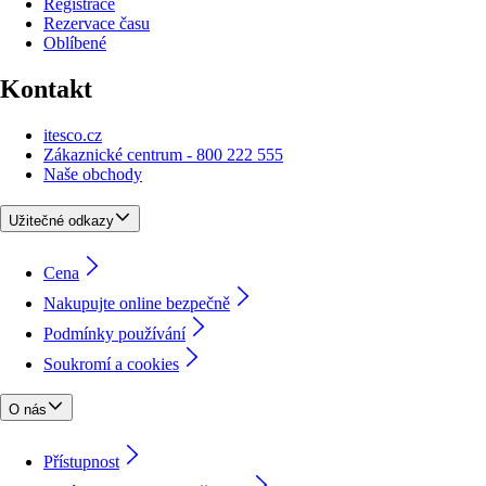
Registrace
Rezervace času
Oblíbené
Kontakt
itesco.cz
Zákaznické centrum - 800 222 555
Naše obchody
Užitečné odkazy
Cena
Nakupujte online bezpečně
Podmínky používání
Soukromí a cookies
O nás
Přístupnost