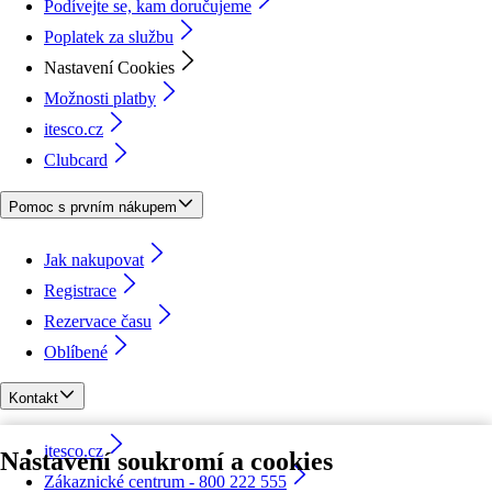
Podívejte se, kam doručujeme
Poplatek za službu
Nastavení Cookies
Možnosti platby
itesco.cz
Clubcard
Pomoc s prvním nákupem
Jak nakupovat
Registrace
Rezervace času
Oblíbené
Kontakt
itesco.cz
Nastavení soukromí a cookies
Zákaznické centrum - 800 222 555