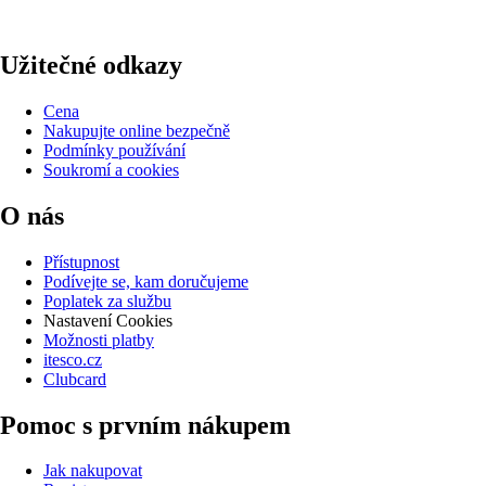
Užitečné odkazy
Cena
Nakupujte online bezpečně
Podmínky používání
Soukromí a cookies
O nás
Přístupnost
Podívejte se, kam doručujeme
Poplatek za službu
Nastavení Cookies
Možnosti platby
itesco.cz
Clubcard
Pomoc s prvním nákupem
Jak nakupovat