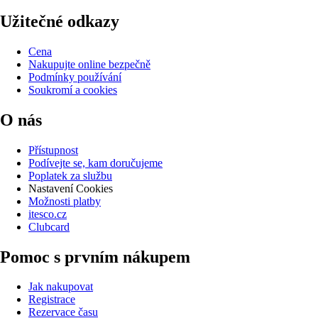
Užitečné odkazy
Cena
Nakupujte online bezpečně
Podmínky používání
Soukromí a cookies
O nás
Přístupnost
Podívejte se, kam doručujeme
Poplatek za službu
Nastavení Cookies
Možnosti platby
itesco.cz
Clubcard
Pomoc s prvním nákupem
Jak nakupovat
Registrace
Rezervace času