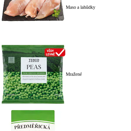
Maso a lahůdky
Mražené