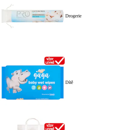
Drogerie
Dítě