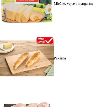
Mléčné, vejce a margaríny
Pekárna