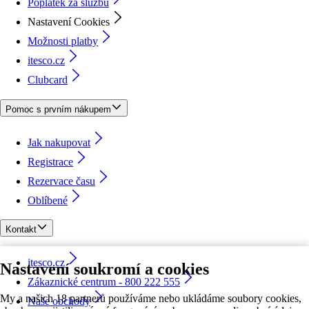
Poplatek za službu
Nastavení Cookies
Možnosti platby
itesco.cz
Clubcard
Pomoc s prvním nákupem
Jak nakupovat
Registrace
Rezervace času
Oblíbené
Kontakt
itesco.cz
Nastavení soukromí a cookies
Zákaznické centrum - 800 222 555
My a našich 18 partnerů používáme nebo ukládáme soubory cookies,
Naše obchody