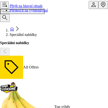
Přejít na hlavní obsah
Přeskočit na vyhledávání
Speciální nabídky
Speciální nabídky
All Offers
Top výběr