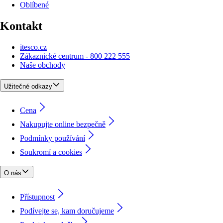
Oblíbené
Kontakt
itesco.cz
Zákaznické centrum - 800 222 555
Naše obchody
Užitečné odkazy
Cena
Nakupujte online bezpečně
Podmínky používání
Soukromí a cookies
O nás
Přístupnost
Podívejte se, kam doručujeme