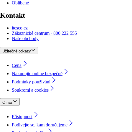
Oblíbené
Kontakt
itesco.cz
Zákaznické centrum - 800 222 555
Naše obchody
Užitečné odkazy
Cena
Nakupujte online bezpečně
Podmínky používání
Soukromí a cookies
O nás
Přístupnost
Podívejte se, kam doručujeme