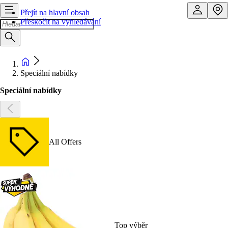
Přejít na hlavní obsah
Přeskočit na vyhledávání
Speciální nabídky
Speciální nabídky
All Offers
Top výběr