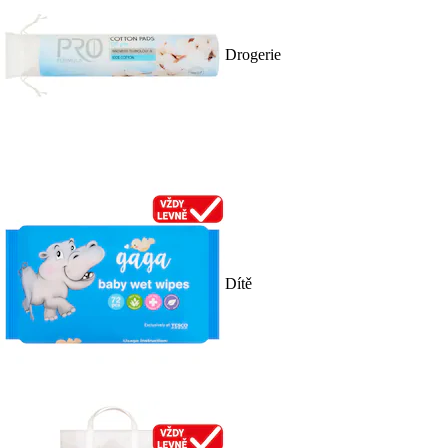
Drogerie
Dítě