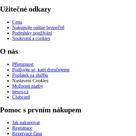
Užitečné odkazy
Cena
Nakupujte online bezpečně
Podmínky používání
Soukromí a cookies
O nás
Přístupnost
Podívejte se, kam doručujeme
Poplatek za službu
Nastavení Cookies
Možnosti platby
itesco.cz
Clubcard
Pomoc s prvním nákupem
Jak nakupovat
Registrace
Rezervace času