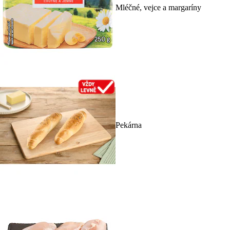
Mléčné, vejce a margaríny
Pekárna