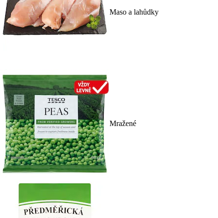
Maso a lahůdky
Mražené