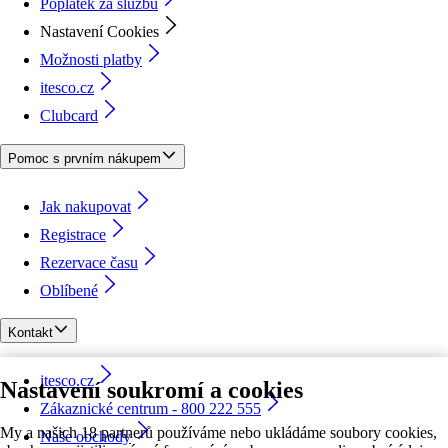
Poplatek za službu
Nastavení Cookies
Možnosti platby
itesco.cz
Clubcard
Pomoc s prvním nákupem
Jak nakupovat
Registrace
Rezervace času
Oblíbené
Kontakt
itesco.cz
Nastavení soukromí a cookies
Zákaznické centrum - 800 222 555
My a našich 18 partnerů používáme nebo ukládáme soubory cookies,
Naše obchody