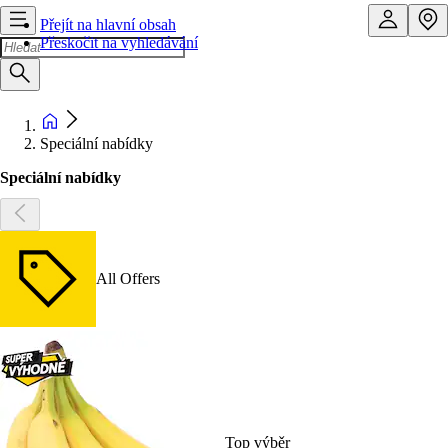
Přejít na hlavní obsah
Přeskočit na vyhledávání
Speciální nabídky
Speciální nabídky
All Offers
Top výběr