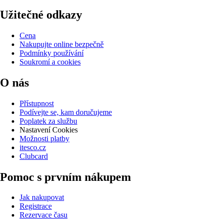
Užitečné odkazy
Cena
Nakupujte online bezpečně
Podmínky používání
Soukromí a cookies
O nás
Přístupnost
Podívejte se, kam doručujeme
Poplatek za službu
Nastavení Cookies
Možnosti platby
itesco.cz
Clubcard
Pomoc s prvním nákupem
Jak nakupovat
Registrace
Rezervace času