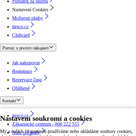
Poplatek za službu
Nastavení Cookies
Možnosti platby
itesco.cz
Clubcard
Pomoc s prvním nákupem
Jak nakupovat
Registrace
Rezervace času
Oblíbené
Kontakt
itesco.cz
Nastavení soukromí a cookies
Zákaznické centrum - 800 222 555
My a našich 18 partnerů používáme nebo ukládáme soubory cookies,
Naše obchody