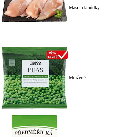
Maso a lahůdky
Mražené