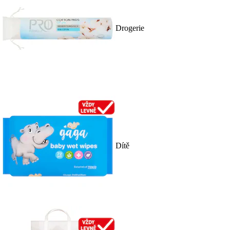
Drogerie
Dítě