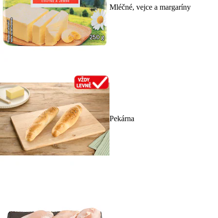
Mléčné, vejce a margaríny
Pekárna