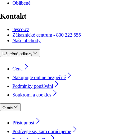
Oblíbené
Kontakt
itesco.cz
Zákaznické centrum - 800 222 555
Naše obchody
Užitečné odkazy
Cena
Nakupujte online bezpečně
Podmínky používání
Soukromí a cookies
O nás
Přístupnost
Podívejte se, kam doručujeme