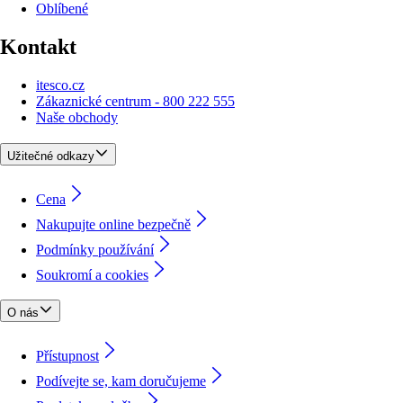
Oblíbené
Kontakt
itesco.cz
Zákaznické centrum - 800 222 555
Naše obchody
Užitečné odkazy
Cena
Nakupujte online bezpečně
Podmínky používání
Soukromí a cookies
O nás
Přístupnost
Podívejte se, kam doručujeme