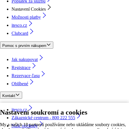
Poplatek za službu
Nastavení Cookies
Možnosti platby
itesco.cz
Clubcard
Pomoc s prvním nákupem
Jak nakupovat
Registrace
Rezervace času
Oblíbené
Kontakt
itesco.cz
Nastavení soukromí a cookies
Zákaznické centrum - 800 222 555
My a našich 18 partnerů používáme nebo ukládáme soubory cookies,
Naše obchody