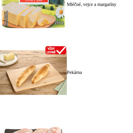
Mléčné, vejce a margaríny
Pekárna