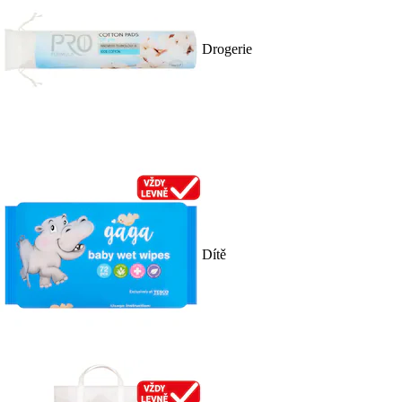
Drogerie
Dítě