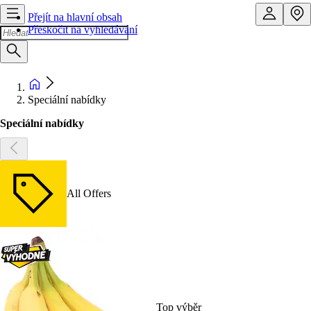
Přejít na hlavní obsah
Přeskočit na vyhledávání
Speciální nabídky
Speciální nabídky
All Offers
Top výběr