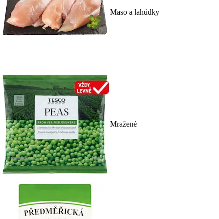
Maso a lahůdky
Mražené