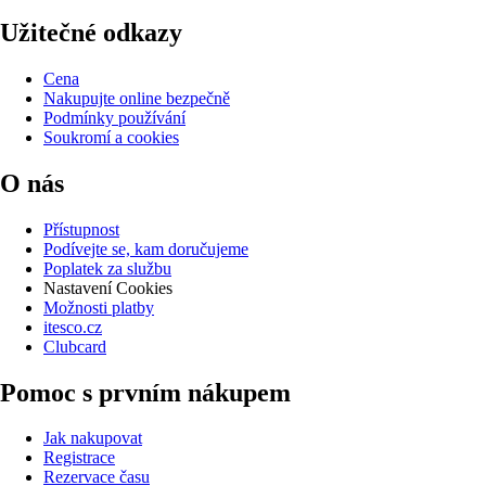
Užitečné odkazy
Cena
Nakupujte online bezpečně
Podmínky používání
Soukromí a cookies
O nás
Přístupnost
Podívejte se, kam doručujeme
Poplatek za službu
Nastavení Cookies
Možnosti platby
itesco.cz
Clubcard
Pomoc s prvním nákupem
Jak nakupovat
Registrace
Rezervace času