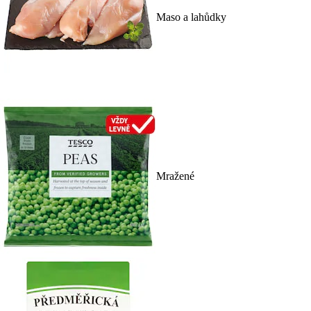
Maso a lahůdky
Mražené