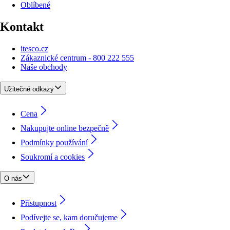
Oblíbené
Kontakt
itesco.cz
Zákaznické centrum - 800 222 555
Naše obchody
Užitečné odkazy
Cena
Nakupujte online bezpečně
Podmínky používání
Soukromí a cookies
O nás
Přístupnost
Podívejte se, kam doručujeme