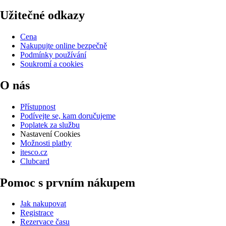
Užitečné odkazy
Cena
Nakupujte online bezpečně
Podmínky používání
Soukromí a cookies
O nás
Přístupnost
Podívejte se, kam doručujeme
Poplatek za službu
Nastavení Cookies
Možnosti platby
itesco.cz
Clubcard
Pomoc s prvním nákupem
Jak nakupovat
Registrace
Rezervace času