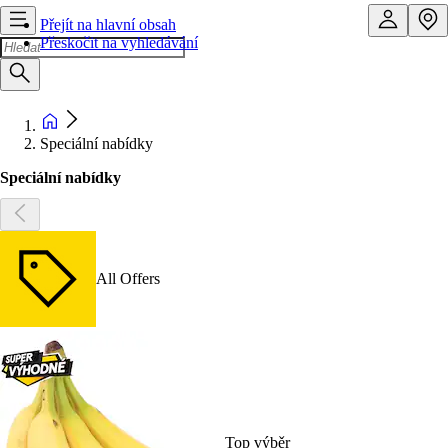
Přejít na hlavní obsah
Přeskočit na vyhledávání
Speciální nabídky
Speciální nabídky
All Offers
Top výběr