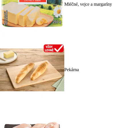
Mléčné, vejce a margaríny
Pekárna