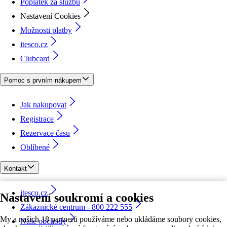
Poplatek za službu
Nastavení Cookies
Možnosti platby
itesco.cz
Clubcard
Pomoc s prvním nákupem
Jak nakupovat
Registrace
Rezervace času
Oblíbené
Kontakt
itesco.cz
Nastavení soukromí a cookies
Zákaznické centrum - 800 222 555
My a našich 18 partnerů používáme nebo ukládáme soubory cookies,
Naše obchody