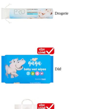
Drogerie
Dítě