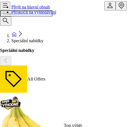
Přejít na hlavní obsah
Přeskočit na vyhledávání
Speciální nabídky
Speciální nabídky
All Offers
Top výběr