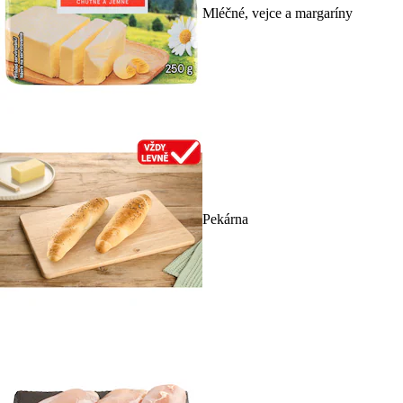
Mléčné, vejce a margaríny
Pekárna