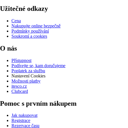
Užitečné odkazy
Cena
Nakupujte online bezpečně
Podmínky používání
Soukromí a cookies
O nás
Přístupnost
Podívejte se, kam doručujeme
Poplatek za službu
Nastavení Cookies
Možnosti platby
itesco.cz
Clubcard
Pomoc s prvním nákupem
Jak nakupovat
Registrace
Rezervace času