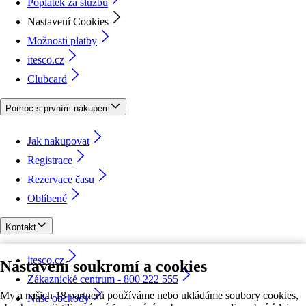
Poplatek za službu
Nastavení Cookies
Možnosti platby
itesco.cz
Clubcard
Pomoc s prvním nákupem
Jak nakupovat
Registrace
Rezervace času
Oblíbené
Kontakt
itesco.cz
Nastavení soukromí a cookies
Zákaznické centrum - 800 222 555
My a našich 18 partnerů používáme nebo ukládáme soubory cookies,
Naše obchody