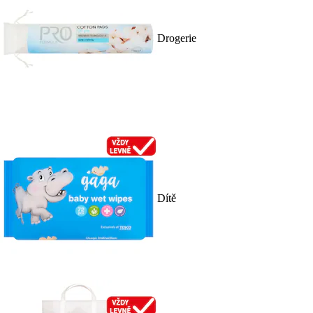
Drogerie
Dítě