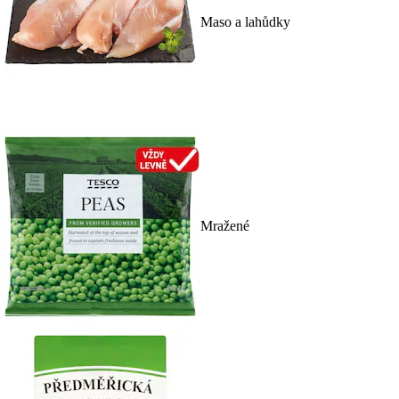
Maso a lahůdky
Mražené