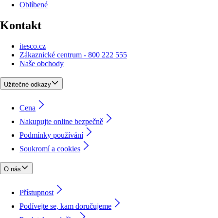
Oblíbené
Kontakt
itesco.cz
Zákaznické centrum - 800 222 555
Naše obchody
Užitečné odkazy
Cena
Nakupujte online bezpečně
Podmínky používání
Soukromí a cookies
O nás
Přístupnost
Podívejte se, kam doručujeme