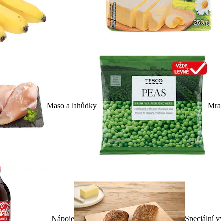
Maso a lahůdky
Mra
Nápoje
Speciální v