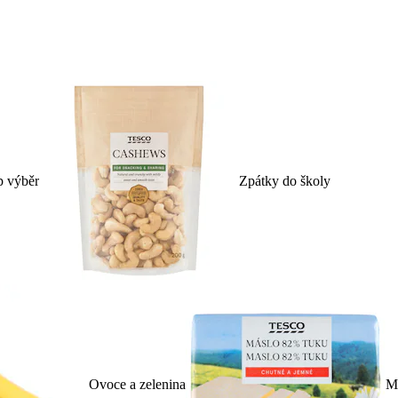
p výběr
Zpátky do školy
Ovoce a zelenina
Ml