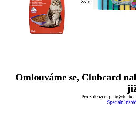
Zvíře
Omlouváme se, Clubcard nabíd
ji
Pro zobrazení platných akcí 
Speciální nabí