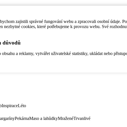
ychom zajistili správné fungování webu a zpracovali osobní údaje. P
en nezbytné cookies, které potřebujeme k provozu webu. Své rozhodnu
ch důvodů
bsahu a reklamy, vytvářet uživatelské statistiky, ukládat nebo přistup
b
Inspirace
Léto
argaríny
Pekárna
Maso a lahůdky
Mražené
Trvanlivé