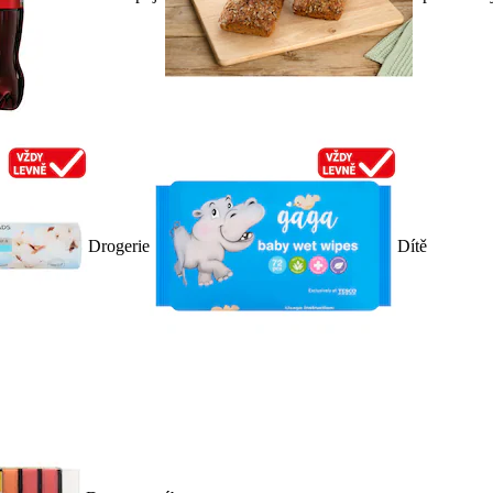
Drogerie
Dítě