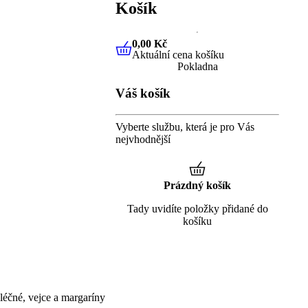
Košík
0,00 Kč
Aktuální cena košíku
0,00 Kč
Aktuální cena košíku
Pokladna
Váš košík
Vyberte službu, která je pro Vás
nejvhodnější
Prázdný košík
Tady uvidíte položky přidané do
košíku
éčné, vejce a margaríny