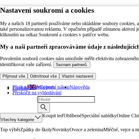
Nastavení soukromí a cookies
My a našich 18 partnerů používáme nebo ukládáme soubory cookies, ab
také personalizovanou reklamu. V opačném případě zůstanou aktivní j
kliknutím na odkaz Soukromí a cookies v patičce webu.
My a naši partneři zpracováváme údaje z následující
Povolením souborů cookies nám umožníte měřit efektivitu zobrazeného o
identifikovat vaše zařízení.
Seznam partnerů.
Přijmout vše
Odmítnout vše
Vlastní nastavení
Přejít na hlavní obsah
Můj první nákup
Nápověda
English
Přeskočit na vyhledávání
Koupit teď
Oblíbené
Speciální nabídky
Online Clu
Všechny kategorie
Top výběr
Zpátky do školy
Novinky
Ovoce a zelenina
Mléčné, vejce a m