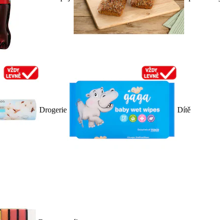
Drogerie
Dítě