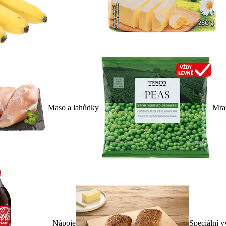
Maso a lahůdky
Mra
Nápoje
Speciální v