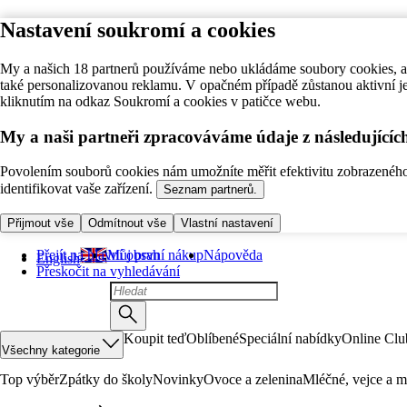
Nastavení soukromí a cookies
My a našich 18 partnerů používáme nebo ukládáme soubory cookies, ab
také personalizovanou reklamu. V opačném případě zůstanou aktivní j
kliknutím na odkaz Soukromí a cookies v patičce webu.
My a naši partneři zpracováváme údaje z následující
Povolením souborů cookies nám umožníte měřit efektivitu zobrazeného o
identifikovat vaše zařízení.
Seznam partnerů.
Přijmout vše
Odmítnout vše
Vlastní nastavení
Přejít na hlavní obsah
Můj první nákup
Nápověda
English
Přeskočit na vyhledávání
Koupit teď
Oblíbené
Speciální nabídky
Online Clu
Všechny kategorie
Top výběr
Zpátky do školy
Novinky
Ovoce a zelenina
Mléčné, vejce a m