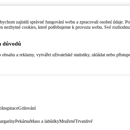
ychom zajistili správné fungování webu a zpracovali osobní údaje. P
en nezbytné cookies, které potřebujeme k provozu webu. Své rozhodnu
ch důvodů
bsahu a reklamy, vytvářet uživatelské statistiky, ukládat nebo přistup
b
Inspirace
Grilování
argaríny
Pekárna
Maso a lahůdky
Mražené
Trvanlivé