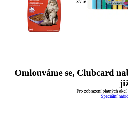
Zvíře
Omlouváme se, Clubcard nabíd
ji
Pro zobrazení platných akcí 
Speciální nabí