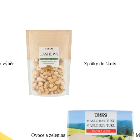
p výběr
Zpátky do školy
Ovoce a zelenina
Ml