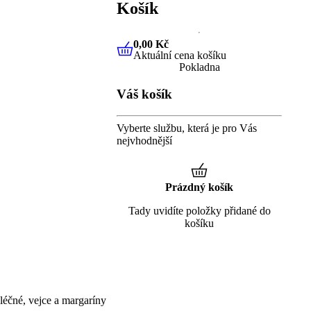
Košík
0,00 Kč
Aktuální cena košíku
0,00 Kč
Aktuální cena košíku
Pokladna
Váš košík
Vyberte službu, která je pro Vás
nejvhodnější
Prázdný košík
Tady uvidíte položky přidané do
košíku
éčné, vejce a margaríny