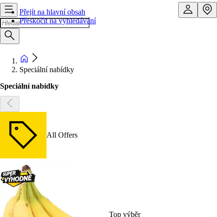
Přejít na hlavní obsah
Přeskočit na vyhledávání
Speciální nabídky
Speciální nabídky
All Offers
Top výběr