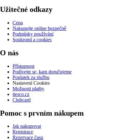
Užitečné odkazy
Cena
Nakupujte online bezpečně
Podmínky používání
Soukromí a cookies
O nás
Přístupnost
Podívejte se, kam doručujeme
Poplatek za službu
Nastavení Cookies
Možnosti platby
itesco.cz
Clubcard
Pomoc s prvním nákupem
Jak nakupovat
Registrace
Rezervace času