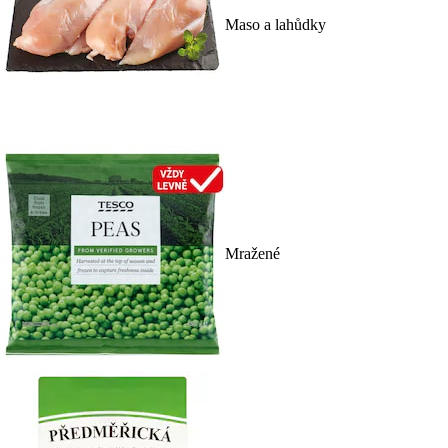
Maso a lahůdky
Mražené