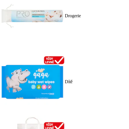
Drogerie
Dítě