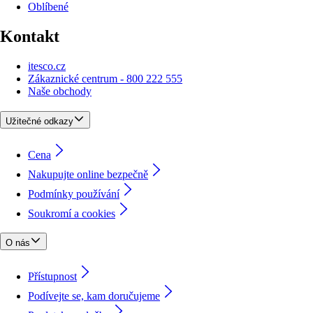
Oblíbené
Kontakt
itesco.cz
Zákaznické centrum - 800 222 555
Naše obchody
Užitečné odkazy
Cena
Nakupujte online bezpečně
Podmínky používání
Soukromí a cookies
O nás
Přístupnost
Podívejte se, kam doručujeme