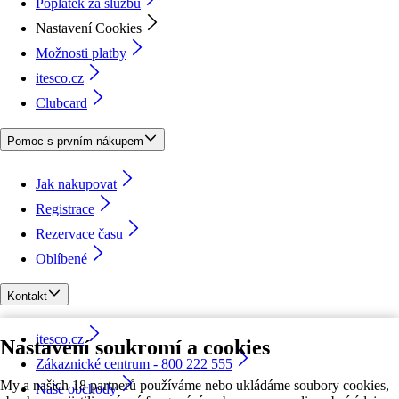
Poplatek za službu
Nastavení Cookies
Možnosti platby
itesco.cz
Clubcard
Pomoc s prvním nákupem
Jak nakupovat
Registrace
Rezervace času
Oblíbené
Kontakt
itesco.cz
Nastavení soukromí a cookies
Zákaznické centrum - 800 222 555
My a našich 18 partnerů používáme nebo ukládáme soubory cookies,
Naše obchody