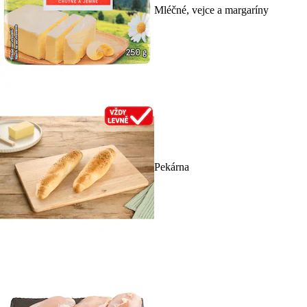
Mléčné, vejce a margaríny
Pekárna