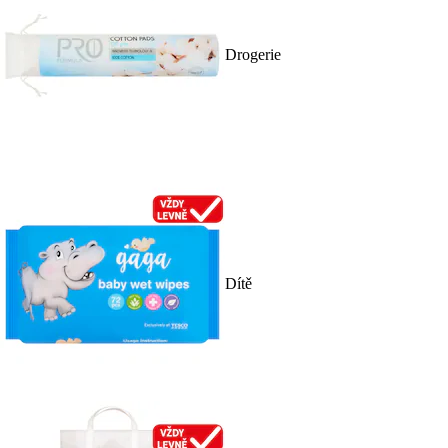
Drogerie
Dítě