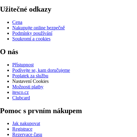
Užitečné odkazy
Cena
Nakupujte online bezpečně
Podmínky používání
Soukromí a cookies
O nás
Přístupnost
Podívejte se, kam doručujeme
Poplatek za službu
Nastavení Cookies
Možnosti platby
itesco.cz
Clubcard
Pomoc s prvním nákupem
Jak nakupovat
Registrace
Rezervace času