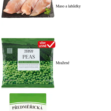
Maso a lahůdky
Mražené