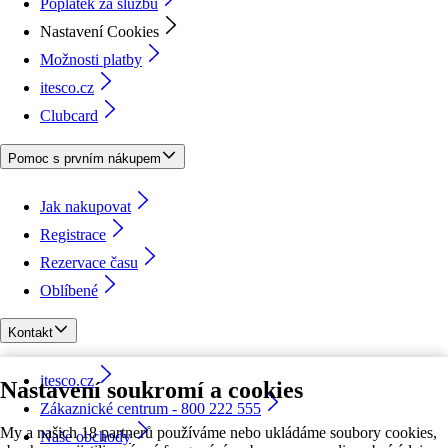
Poplatek za službu
Nastavení Cookies
Možnosti platby
itesco.cz
Clubcard
Pomoc s prvním nákupem
Jak nakupovat
Registrace
Rezervace času
Oblíbené
Kontakt
itesco.cz
Nastavení soukromí a cookies
Zákaznické centrum - 800 222 555
My a našich 18 partnerů používáme nebo ukládáme soubory cookies,
Naše obchody