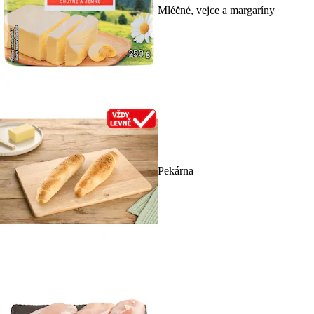
Mléčné, vejce a margaríny
Pekárna