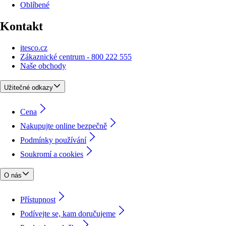
Oblíbené
Kontakt
itesco.cz
Zákaznické centrum - 800 222 555
Naše obchody
Užitečné odkazy
Cena
Nakupujte online bezpečně
Podmínky používání
Soukromí a cookies
O nás
Přístupnost
Podívejte se, kam doručujeme