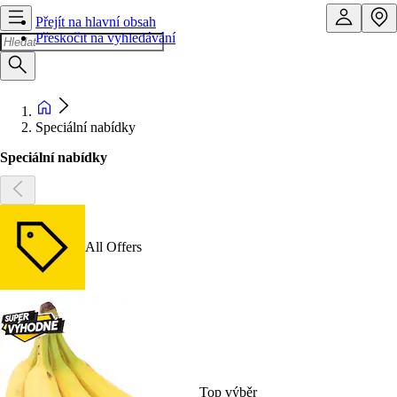
Přejít na hlavní obsah
Přeskočit na vyhledávání
Speciální nabídky
Speciální nabídky
All Offers
Top výběr