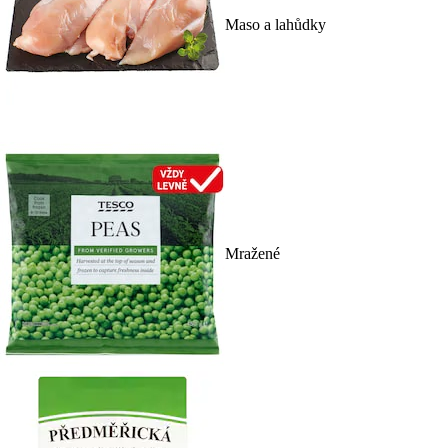
Maso a lahůdky
Mražené