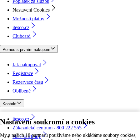
Poplatek za službu
Nastavení Cookies
Možnosti platby
itesco.cz
Clubcard
Pomoc s prvním nákupem
Jak nakupovat
Registrace
Rezervace času
Oblíbené
Kontakt
itesco.cz
Nastavení soukromí a cookies
Zákaznické centrum - 800 222 555
My a našich 18 partnerů používáme nebo ukládáme soubory cookies,
Naše obchody