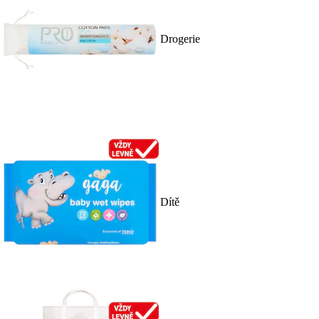
Drogerie
Dítě