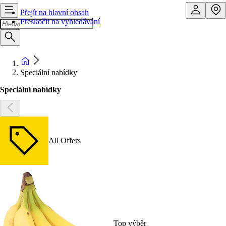
Přejít na hlavní obsah
Přeskočit na vyhledávání
Speciální nabídky
Speciální nabídky
All Offers
Top výběr