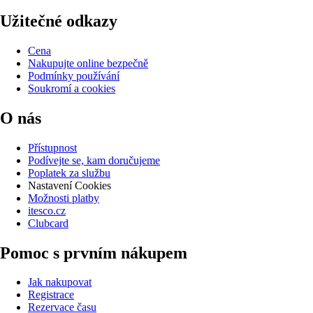
Užitečné odkazy
Cena
Nakupujte online bezpečně
Podmínky používání
Soukromí a cookies
O nás
Přístupnost
Podívejte se, kam doručujeme
Poplatek za službu
Nastavení Cookies
Možnosti platby
itesco.cz
Clubcard
Pomoc s prvním nákupem
Jak nakupovat
Registrace
Rezervace času