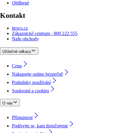
Oblíbené
Kontakt
itesco.cz
Zákaznické centrum - 800 222 555
Naše obchody
Užitečné odkazy
Cena
Nakupujte online bezpečně
Podmínky používání
Soukromí a cookies
O nás
Přístupnost
Podívejte se, kam doručujeme