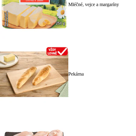
Mléčné, vejce a margaríny
Pekárna