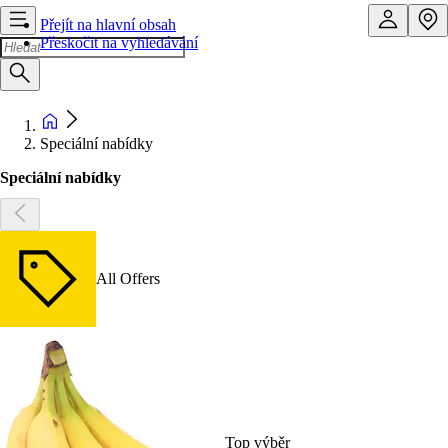
Přejít na hlavní obsah
Přeskočit na vyhledávání
Speciální nabídky
Speciální nabídky
All Offers
Top výběr