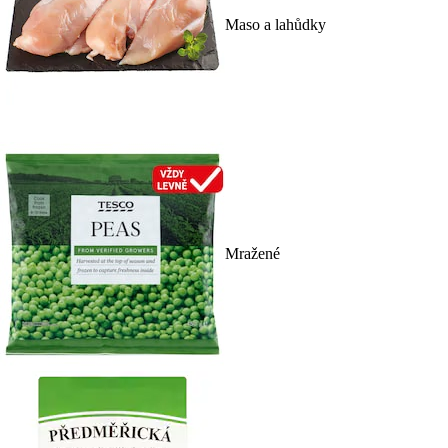
Maso a lahůdky
Mražené