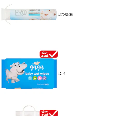
Drogerie
Dítě