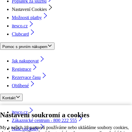
Poplatek za službu
Nastavení Cookies
Možnosti platby
itesco.cz
Clubcard
Pomoc s prvním nákupem
Jak nakupovat
Registrace
Rezervace času
Oblíbené
Kontakt
itesco.cz
Nastavení soukromí a cookies
Zákaznické centrum - 800 222 555
My a našich 18 partnerů používáme nebo ukládáme soubory cookies,
Naše obchody