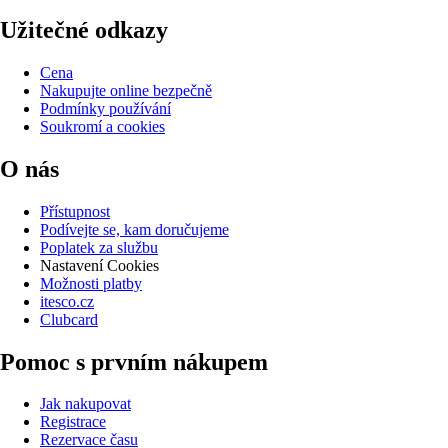
Užitečné odkazy
Cena
Nakupujte online bezpečně
Podmínky používání
Soukromí a cookies
O nás
Přístupnost
Podívejte se, kam doručujeme
Poplatek za službu
Nastavení Cookies
Možnosti platby
itesco.cz
Clubcard
Pomoc s prvním nákupem
Jak nakupovat
Registrace
Rezervace času