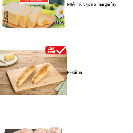
Mléčné, vejce a margaríny
Pekárna