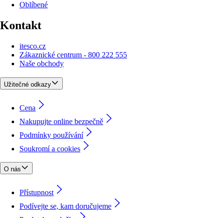
Oblíbené
Kontakt
itesco.cz
Zákaznické centrum - 800 222 555
Naše obchody
Užitečné odkazy
Cena
Nakupujte online bezpečně
Podmínky používání
Soukromí a cookies
O nás
Přístupnost
Podívejte se, kam doručujeme